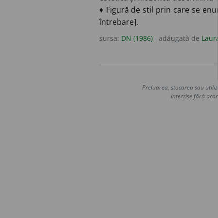
♦ Figură de stil prin care se enu
întrebare].
sursa:
DN (1986)
adăugată de
Laur
Preluarea, stocarea sau utiliz
interzise fără acor