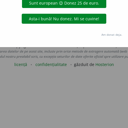
nță ceva pentru a se înțelege contrariul. [
Gen.
-iei.
/ <
fr.
iro
aGellner
acțiuni
Am donat deja.
Copyright © 2004-2026 dexonline (https://dexonline.ro)
area datelor de pe acest site, inclusiv prin orice metode de extragere automată (web s
dul nostru prealabil scris, cu excepția seturilor de date oferite oficial spre utilizare pub
licență
confidențialitate
găzduit de
Hosterion