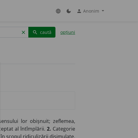
Anonim
language
dark_mode
person
caută
opțiuni
clear
search
ensului lor obișnuit; zeflemea,
eptat al întîmplării.
2.
Categorie
n scopul ridiculizării disimulate.