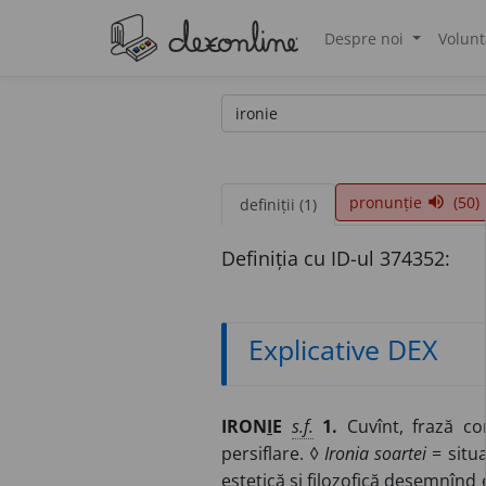
Despre noi
Volunt
®
pronunție
(50)
volume_up
definiții (1)
Definiția cu ID-ul 374352:
Explicative DEX
IRON
I
E
s.f.
1.
Cuvînt, frază con
persiflare. ◊
Ironia soartei
= situa
estetică și filozofică desemnînd 