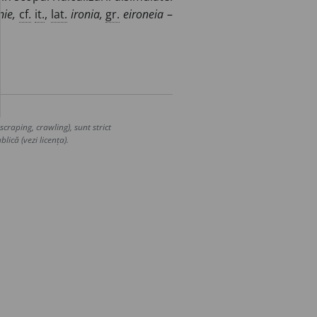
nie,
cf.
it.
,
lat.
ironia,
gr.
eironeia
–
craping, crawling), sunt strict
lică (vezi licența).