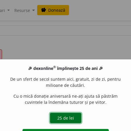
Donează
savings
ari
Resurse
®
🎉 dexonline
împlinește 25 de ani 🎉
De un sfert de secol suntem aici, gratuit, zi de zi, pentru
milioane de căutări.
Cu o mică donație aniversară ne-ați ajuta să păstrăm
cuvintele la îndemâna tuturor și pe viitor.
ținînd o ușoară batjocură, folosind semnificații opuse s
ție intervenită contrar tuturor așteptărilor, ca un joc neașt
expresii sau imagini cu semnificații opuse sensului obișnuit, î