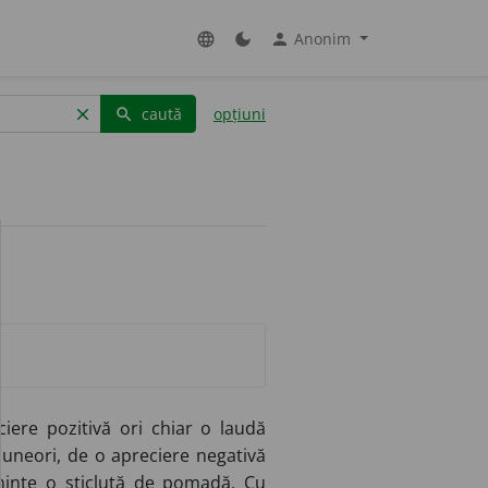
Anonim
language
dark_mode
person
caută
opțiuni
clear
search
iere pozitivă ori chiar o laudă
, uneori, de o apreciere negativă
 minte o sticluță de pomadă, Cu