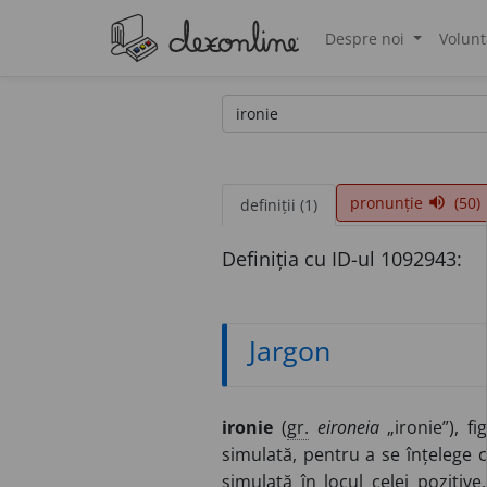
Despre noi
Volunt
®
pronunție
(50)
volume_up
definiții (1)
Definiția cu ID-ul 1092943:
Jargon
ironie
(
gr.
eironeia
„ironie”), f
simulată, pentru a se înțelege c
simulată în locul celei poziti