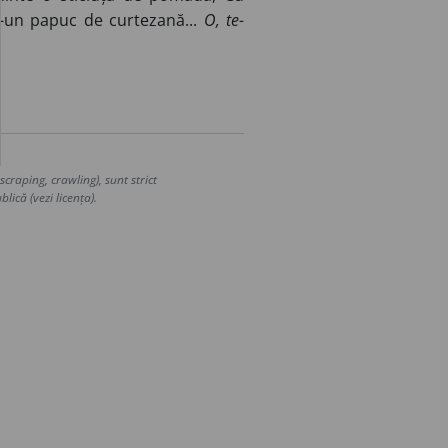
r-un papuc de curtezană...
O, te-
craping, crawling), sunt strict
lică (vezi licența).