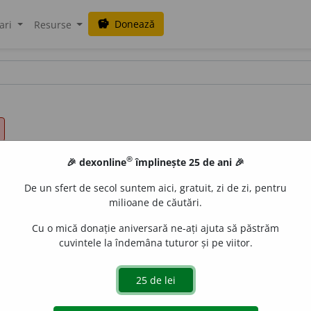
Donează
savings
ari
Resurse
®
🎉 dexonline
împlinește 25 de ani 🎉
De un sfert de secol suntem aici, gratuit, zi de zi, pentru
milioane de căutări.
Cu o mică donație aniversară ne-ați ajuta să păstrăm
cuvintele la îndemâna tuturor și pe viitor.
igură retorică prin care se enunță cel mai adesea o aprec
ă este vorba de o persiflare ori chiar de o batjocură, sau
ve, la adresa unei persoane
(A)
: „Ne-ați venit apoi, drept