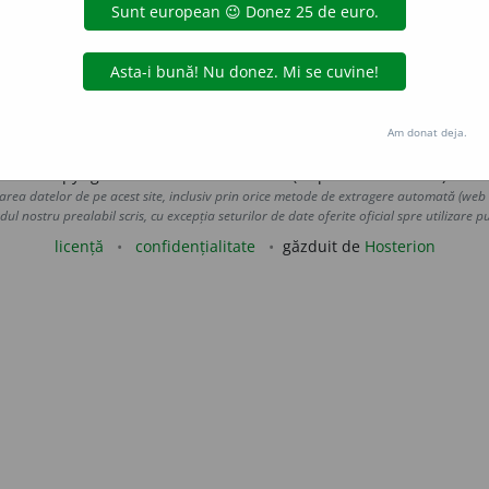
ișor de promenadă, [...] Iar în schimb cu-averea toată v
omană!” (Eminescu)
Sin.
illusio.
slau Strifler
acțiuni
Am donat deja.
Copyright © 2004-2026 dexonline (https://dexonline.ro)
area datelor de pe acest site, inclusiv prin orice metode de extragere automată (web s
dul nostru prealabil scris, cu excepția seturilor de date oferite oficial spre utilizare pub
licență
confidențialitate
găzduit de
Hosterion