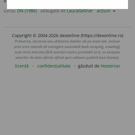
înțepător. [
Cf.
fr.
ironique
].
sursa:
DN (1986)
adăugată de
LauraGellner
acțiuni
Copyright © 2004-2026 dexonline (https://dexonline.ro)
Preluarea, stocarea sau utilizarea datelor de pe acest site, inclusiv
prin orice metode de extragere automată (web scraping, crawling),
sunt strict interzise fără acordul nostru prealabil scris, cu excepția
seturilor de date oferite oficial spre utilizare publică (vezi licența).
licență
confidențialitate
găzduit de
Hosterion