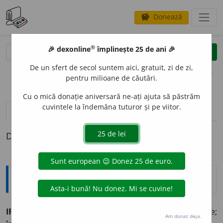
Donează
savings
®
®
🎉 dexonline
împlinește 25 de ani 🎉
caută
clear
search
De un sfert de secol suntem aici, gratuit, zi de zi,
opțiuni
pentru milioane de căutări.
Cu o mică donație aniversară ne-ați ajuta să păstrăm
cuvintele la îndemâna tuturor și pe viitor.
pronunție
(50)
volume_up
definiții (1)
Definiția cu ID-ul 416403:
Explicative DEX
IR
O
NIC, -Ă
adj.
Care face ironii, care exprimă o ironie;
Am donat deja.