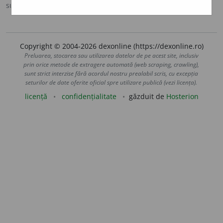
sursa:
MDA2 (2010)
adăugată de
LauraGellner
acțiuni
Copyright © 2004-2026 dexonline (https://dexonline.ro)
Preluarea, stocarea sau utilizarea datelor de pe acest site, inclusiv
prin orice metode de extragere automată (web scraping, crawling),
sunt strict interzise fără acordul nostru prealabil scris, cu excepția
seturilor de date oferite oficial spre utilizare publică (vezi licența).
licență
confidențialitate
găzduit de
Hosterion