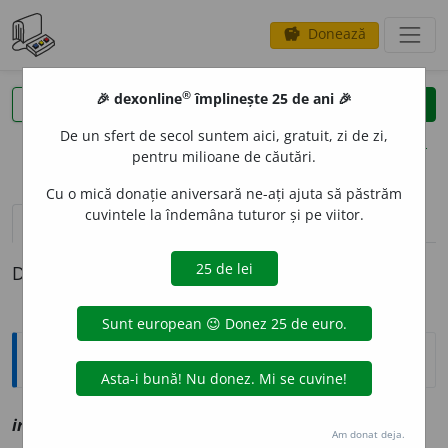
Donează
savings
®
®
🎉 dexonline
împlinește 25 de ani 🎉
caută
clear
search
De un sfert de secol suntem aici, gratuit, zi de zi,
opțiuni
pentru milioane de căutări.
Cu o mică donație aniversară ne-ați ajuta să păstrăm
cuvintele la îndemâna tuturor și pe viitor.
pronunție
(16)
volume_up
definiții (1)
Definiția cu ID-ul 1114004:
Explicative DEX
ir
e
s
sn
vz
eres
Am donat deja.