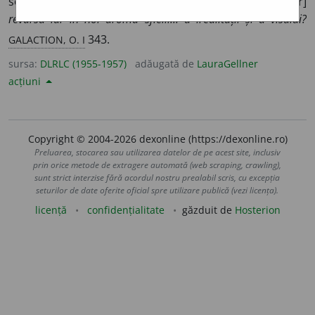
se opune realității.
Pentru ce potirul vostru
[al crinilor]
revarsă iar în noi aroma sfielii... a irealității și a visului?
GALACTION, O. I
343.
sursa:
DLRLC (1955-1957)
adăugată de
LauraGellner
acțiuni
Copyright © 2004-2026 dexonline (https://dexonline.ro)
Preluarea, stocarea sau utilizarea datelor de pe acest site, inclusiv
prin orice metode de extragere automată (web scraping, crawling),
sunt strict interzise fără acordul nostru prealabil scris, cu excepția
seturilor de date oferite oficial spre utilizare publică (vezi licența).
licență
confidențialitate
găzduit de
Hosterion