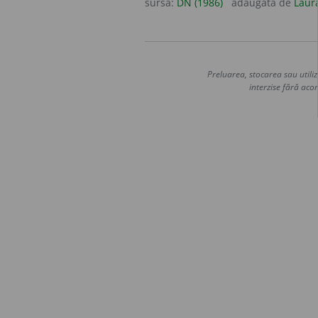
sursa:
DN (1986)
adăugată de
Laur
Preluarea, stocarea sau utiliz
interzise fără acor