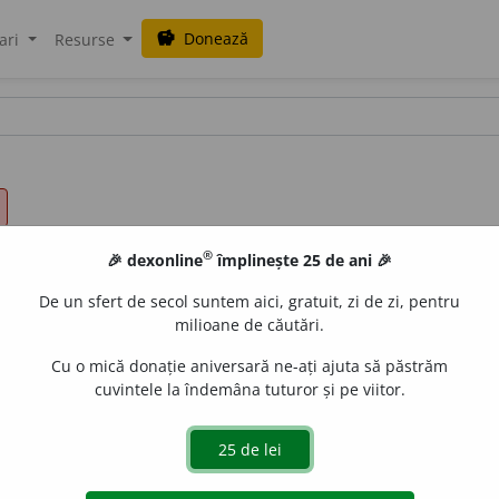
Donează
savings
ari
Resurse
®
🎉 dexonline
împlinește 25 de ani 🎉
De un sfert de secol suntem aici, gratuit, zi de zi, pentru
milioane de căutări.
Cu o mică donație aniversară ne-ați ajuta să păstrăm
cuvintele la îndemâna tuturor și pe viitor.
tate; nereal, imaginar. ♦ Care pare că nu este real. ♦ (
Despre
zabilă. [
Pron.
-re-al.
/
cf.
fr.
irréel
].