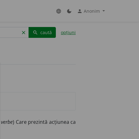
Anonim
language
dark_mode
person
caută
opțiuni
clear
search
 verbe
) Care prezintă acțiunea ca