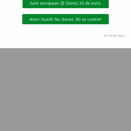
aGellner
acțiuni
Copyright © 2004-2026 dexonline (https://dexonline.ro)
area datelor de pe acest site, inclusiv prin orice metode de extragere automată (web s
Am donat deja.
dul nostru prealabil scris, cu excepția seturilor de date oferite oficial spre utilizare pub
licență
confidențialitate
găzduit de
Hosterion