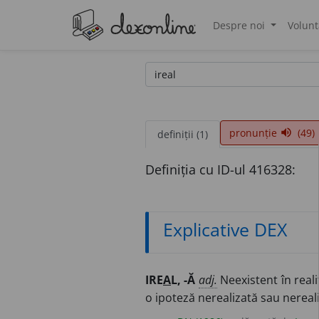
Despre noi
Volunt
®
pronunție
(49)
volume_up
definiții (1)
Definiția cu ID-ul 416328:
Explicative DEX
IRE
A
L, -Ă
adj.
Neexistent în reali
o ipoteză nerealizată sau nereali