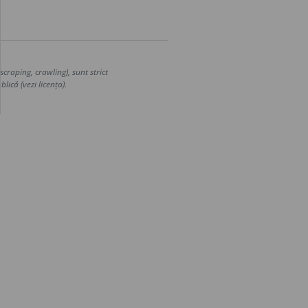
craping, crawling), sunt strict
lică (vezi licența).