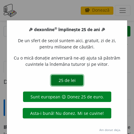
Donează
savings
®
®
🎉 dexonline
împlinește 25 de ani 🎉
caută
clear
search
De un sfert de secol suntem aici, gratuit, zi de zi,
opțiuni
pentru milioane de căutări.
Cu o mică donație aniversară ne-ați ajuta să păstrăm
cuvintele la îndemâna tuturor și pe viitor.
pronunție
(3)
volume_up
definiții (1)
Definiția cu ID-ul 914814:
Explicative DEX
IRASC
I
BIL, -Ă,
irascibili, -e,
adj.
Care se înfurie ușor, iute
Am donat deja.