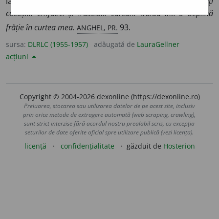
la mînie, iritabil.
V.
arțăgos.
Găini și rațe, îngîmfați
cocoși... emfatici și irascibili curcani trăiau într-o deplină
ANGHEL, PR.
frăție în curtea mea.
93.
sursa:
DLRLC (1955-1957)
adăugată de
LauraGellner
acțiuni
Copyright © 2004-2026 dexonline (https://dexonline.ro)
Preluarea, stocarea sau utilizarea datelor de pe acest site, inclusiv
prin orice metode de extragere automată (web scraping, crawling),
sunt strict interzise fără acordul nostru prealabil scris, cu excepția
seturilor de date oferite oficial spre utilizare publică (vezi licența).
licență
confidențialitate
găzduit de
Hosterion