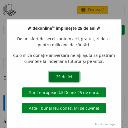
Donează
savings
®
®
🎉 dexonline
împlinește 25 de ani 🎉
caută
clear
search
De un sfert de secol suntem aici, gratuit, zi de zi,
opțiuni
pentru milioane de căutări.
Cu o mică donație aniversară ne-ați ajuta să păstrăm
cuvintele la îndemâna tuturor și pe viitor.
pronunție
(50)
volume_up
definiții (1)
Definiția cu ID-ul 1113042:
Explicative DEX
invent
a
t, ~ă
a
[
At:
BUL. COM. IST. II, 29 /
Pl
:
~
a
ți, ~e
/
E:
Am donat deja.