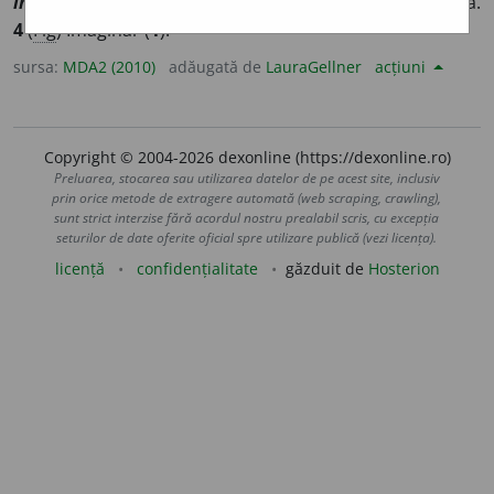
inventa
]
1
Născocit.
2
Descoperit.
3
(
Fig
) Găsit în grabă.
4
(
Fig
) Imaginar (
1
).
sursa:
MDA2 (2010)
adăugată de
LauraGellner
acțiuni
Copyright © 2004-2026 dexonline (https://dexonline.ro)
Preluarea, stocarea sau utilizarea datelor de pe acest site, inclusiv
prin orice metode de extragere automată (web scraping, crawling),
sunt strict interzise fără acordul nostru prealabil scris, cu excepția
seturilor de date oferite oficial spre utilizare publică (vezi licența).
licență
confidențialitate
găzduit de
Hosterion