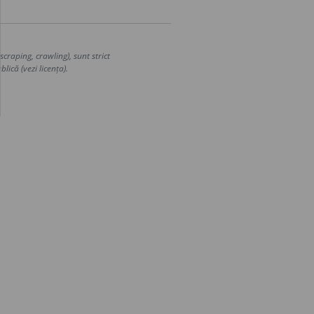
craping, crawling), sunt strict
lică (vezi licența).