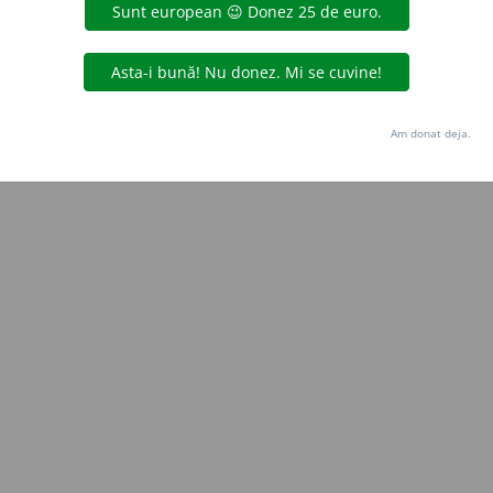
Copyright © 2004-2026 dexonline (https://dexonline.ro)
area datelor de pe acest site, inclusiv prin orice metode de extragere automată (web s
dul nostru prealabil scris, cu excepția seturilor de date oferite oficial spre utilizare pub
Am donat deja.
licență
confidențialitate
găzduit de
Hosterion