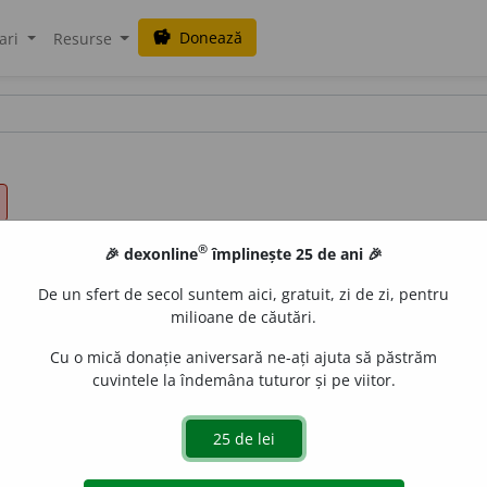
Donează
savings
ari
Resurse
®
🎉 dexonline
împlinește 25 de ani 🎉
De un sfert de secol suntem aici, gratuit, zi de zi, pentru
milioane de căutări.
Cu o mică donație aniversară ne-ați ajuta să păstrăm
cuvintele la îndemâna tuturor și pe viitor.
raf
i
e, sum
a
r.
(Un ~ de bunuri.)
2.
(
fam.
) z
e
stre.
(~ al unei întrep
 de
LauraGellner
acțiuni