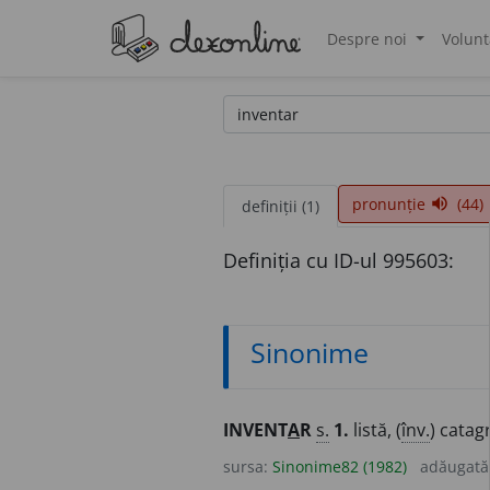
Despre noi
Volunt
®
pronunție
(44)
volume_up
definiții (1)
Definiția cu ID-ul 995603:
Sinonime
INVENT
A
R
s.
1.
listă, (
înv.
) catag
sursa:
Sinonime82 (1982)
adăugată