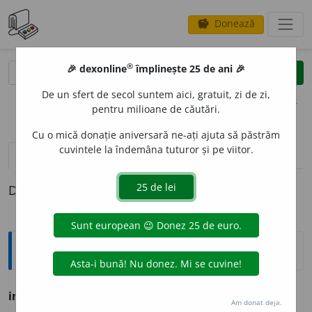
Donează
savings
®
®
🎉 dexonline
împlinește 25 de ani 🎉
caută
clear
search
De un sfert de secol suntem aici, gratuit, zi de zi,
opțiuni
pentru milioane de căutări.
Cu o mică donație aniversară ne-ați ajuta să păstrăm
cuvintele la îndemâna tuturor și pe viitor.
pronunție
(44)
volume_up
definiții (1)
Definiția cu ID-ul 1160086:
Ortografice DOOM
inventar
.
Am donat deja.