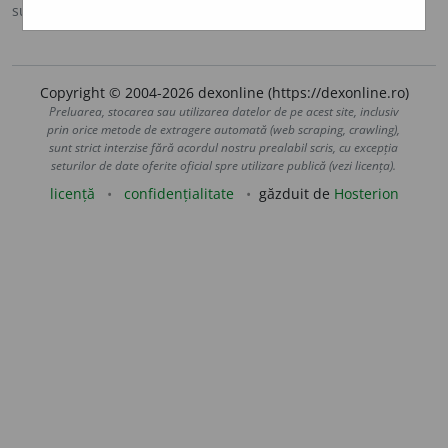
sursa:
IVO-III (1941)
adăugată de
Ladislau Strifler
acțiuni
Copyright © 2004-2026 dexonline (https://dexonline.ro)
Preluarea, stocarea sau utilizarea datelor de pe acest site, inclusiv
prin orice metode de extragere automată (web scraping, crawling),
sunt strict interzise fără acordul nostru prealabil scris, cu excepția
seturilor de date oferite oficial spre utilizare publică (vezi licența).
licență
confidențialitate
găzduit de
Hosterion