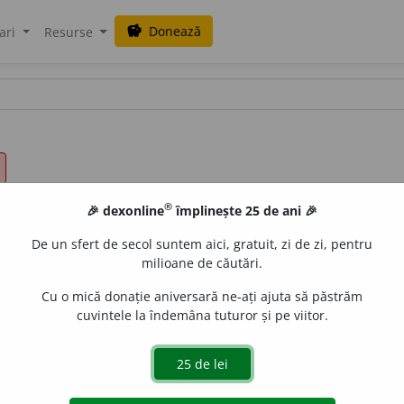
Donează
savings
ari
Resurse
®
🎉 dexonline
împlinește 25 de ani 🎉
De un sfert de secol suntem aici, gratuit, zi de zi, pentru
milioane de căutări.
Cu o mică donație aniversară ne-ați ajuta să păstrăm
cuvintele la îndemâna tuturor și pe viitor.
itor, netrebuincios.
Se pare...
a fi o lucrare inutilă, care nu 
 fără rost, zadarnic.
Intervenirea aceasta era dureros de inutilă.