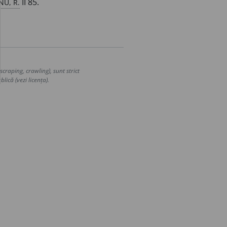
U, R.
II 85.
craping, crawling), sunt strict
lică (vezi licența).