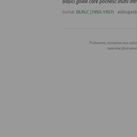
Bășici goale care pocnesc inutil înt
sursa:
DLRLC (1955-1957)
adăugată
Preluarea, stocarea sau utiliz
interzise fără acor