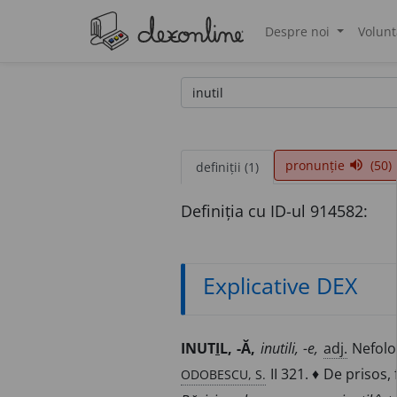
Despre noi
Volunt
®
pronunție
(50)
volume_up
definiții (1)
Definiția cu ID-ul 914582:
Explicative DEX
INUT
I
L, -Ă,
inutili, -e,
adj.
Nefolos
ODOBESCU, S.
II 321. ♦ De prisos,