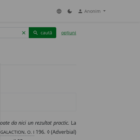
Anonim
language
dark_mode
person
caută
opțiuni
clear
search
poate da nici un rezultat practic.
La
GALACTION, O. I
196. ◊ (Adverbial)