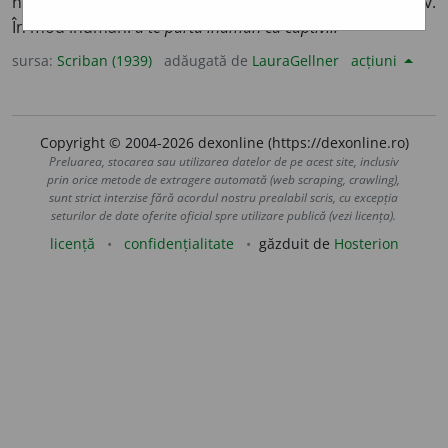
neomenos, barbar:
sclavia e o instituțiune inumană.
Adv.
În mod inuman:
a te purta inuman cu captiviĭ.
sursa:
Scriban (1939)
adăugată de
LauraGellner
acțiuni
Copyright © 2004-2026 dexonline (https://dexonline.ro)
Preluarea, stocarea sau utilizarea datelor de pe acest site, inclusiv
prin orice metode de extragere automată (web scraping, crawling),
sunt strict interzise fără acordul nostru prealabil scris, cu excepția
seturilor de date oferite oficial spre utilizare publică (vezi licența).
licență
confidențialitate
găzduit de
Hosterion