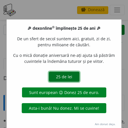
Donează
savings
®
®
🎉 dexonline
împlinește 25 de ani 🎉
caută
clear
search
De un sfert de secol suntem aici, gratuit, zi de zi,
opțiuni
pentru milioane de căutări.
Cu o mică donație aniversară ne-ați ajuta să păstrăm
cuvintele la îndemâna tuturor și pe viitor.
pronunție
(9)
volume_up
definiții (1)
Definiția cu ID-ul 676033:
Explicative DEX
*inumán, -ă
adj. (lat.
in-humanus
). Lipsit de umanitate,
Am donat deja.