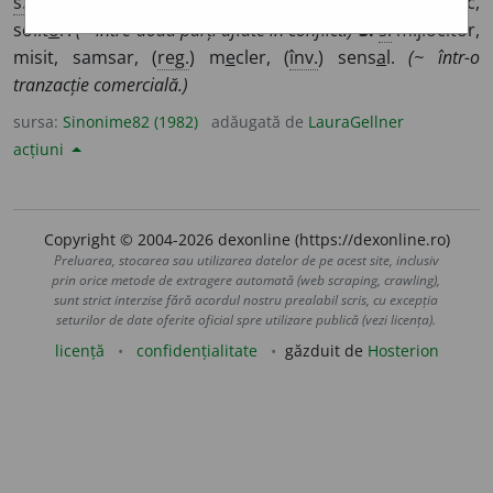
s.
mediator, mijlocitor, (rar) interp
u
s, (
înv.
) m
i
jloc,
solit
o
r.
(~ între două părți aflate în conflict.)
3.
s.
mijlocitor,
misit, samsar, (
reg.
) m
e
cler, (
înv.
) sens
a
l.
(~ într-o
tranzacție comercială.)
sursa:
Sinonime82 (1982)
adăugată de
LauraGellner
acțiuni
Copyright © 2004-2026 dexonline (https://dexonline.ro)
Preluarea, stocarea sau utilizarea datelor de pe acest site, inclusiv
prin orice metode de extragere automată (web scraping, crawling),
sunt strict interzise fără acordul nostru prealabil scris, cu excepția
seturilor de date oferite oficial spre utilizare publică (vezi licența).
licență
confidențialitate
găzduit de
Hosterion