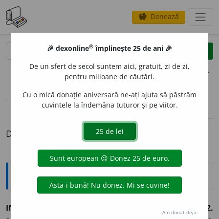
Donează
savings
®
®
🎉 dexonline
împlinește 25 de ani 🎉
caută
clear
search
De un sfert de secol suntem aici, gratuit, zi de zi,
opțiuni
pentru milioane de căutări.
Cu o mică donație aniversară ne-ați ajuta să păstrăm
cuvintele la îndemâna tuturor și pe viitor.
pronunție
(33)
volume_up
definiții (1)
Definiția cu ID-ul 995403:
Sinonime
INTERMEDI
A
R
adj.
,
s.
1.
adj.
tranzitoriu.
(O situație ~.)
2.
Am donat deja.