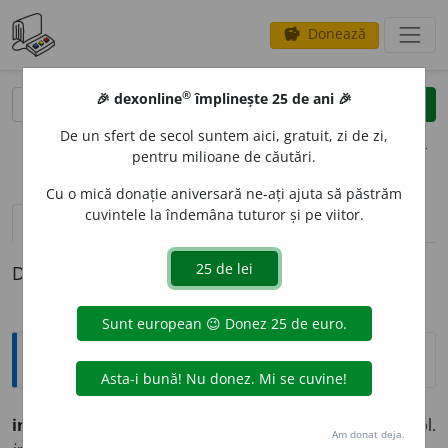
Donează
savings
®
®
🎉 dexonline
împlinește 25 de ani 🎉
caută
clear
search
De un sfert de secol suntem aici, gratuit, zi de zi,
opțiuni
pentru milioane de căutări.
Cu o mică donație aniversară ne-ați ajuta să păstrăm
cuvintele la îndemâna tuturor și pe viitor.
pronunție
(1)
volume_up
definiții (1)
Definiția cu ID-ul 253945:
Ortografice DOOM
interl
u
diu
s. n. [
-diu
pron.
-diu
], art.
interl
u
diul;
pl.
Am donat deja.