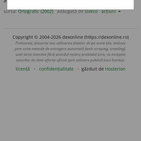
interl
u
dii,
art.
interl
u
diile
(sil.
-di-i-
)
sursa:
Ortografic (2002)
adăugată de
siveco
acțiuni
Copyright © 2004-2026 dexonline (https://dexonline.ro)
Preluarea, stocarea sau utilizarea datelor de pe acest site, inclusiv
prin orice metode de extragere automată (web scraping, crawling),
sunt strict interzise fără acordul nostru prealabil scris, cu excepția
seturilor de date oferite oficial spre utilizare publică (vezi licența).
licență
confidențialitate
găzduit de
Hosterion