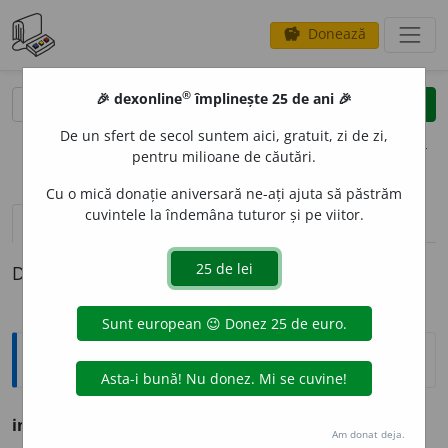
Donează
savings
®
®
🎉 dexonline
împlinește 25 de ani 🎉
caută
clear
search
De un sfert de secol suntem aici, gratuit, zi de zi,
opțiuni
pentru milioane de căutări.
Cu o mică donație aniversară ne-ați ajuta să păstrăm
cuvintele la îndemâna tuturor și pe viitor.
pronunție
(36)
volume_up
definiții (1)
Definiția cu ID-ul 253572:
Ortografice DOOM
inov
a
re
s. f., g.-d. art.
inovării;
pl.
inovări
Am donat deja.