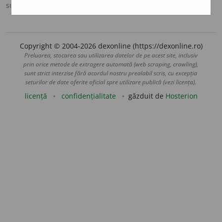
sursa:
Ortografic (2002)
adăugată de
siveco
acțiuni
Copyright © 2004-2026 dexonline (https://dexonline.ro)
Preluarea, stocarea sau utilizarea datelor de pe acest site, inclusiv
prin orice metode de extragere automată (web scraping, crawling),
sunt strict interzise fără acordul nostru prealabil scris, cu excepția
seturilor de date oferite oficial spre utilizare publică (vezi licența).
licență
confidențialitate
găzduit de
Hosterion