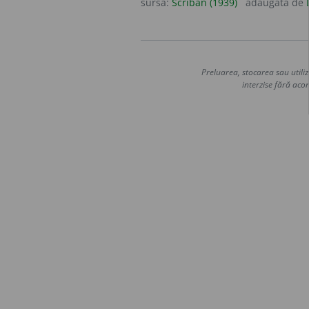
sursa:
Scriban (1939)
adăugată de
Preluarea, stocarea sau utiliz
interzise fără acor