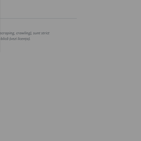
craping, crawling), sunt strict
lică (vezi licența).