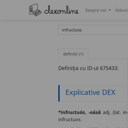
Despre noi
Volunt
®
definiții (1)
Definiția cu ID-ul 675433:
Explicative DEX
*infructuós, -oásă
adj. (lat.
in
infructuos.