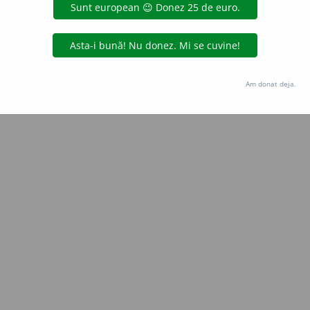
LauraGellner
acțiuni
Copyright © 2004-2026 dexonline (https://dexonline.ro)
area datelor de pe acest site, inclusiv prin orice metode de extragere automată (web s
Am donat deja.
dul nostru prealabil scris, cu excepția seturilor de date oferite oficial spre utilizare pub
licență
confidențialitate
găzduit de
Hosterion