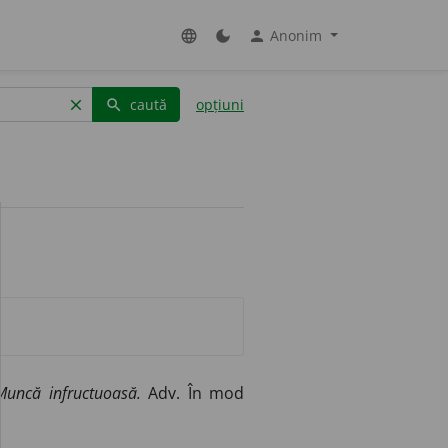
Anonim
language
dark_mode
person
caută
opțiuni
clear
search
 Muncă infructuoasă.
Adv. În mod