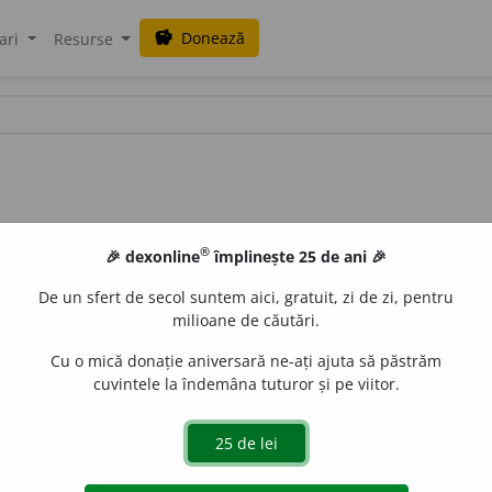
Donează
savings
ari
Resurse
®
🎉 dexonline
împlinește 25 de ani 🎉
De un sfert de secol suntem aici, gratuit, zi de zi, pentru
milioane de căutări.
Cu o mică donație aniversară ne-ați ajuta să păstrăm
cuvintele la îndemâna tuturor și pe viitor.
-fructuosus
). Fără fructe, sterp, steril:
cîmp infructuos. Fig.