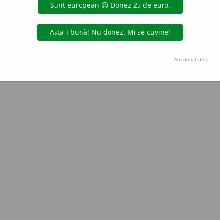
uraGellner
acțiuni
Copyright © 2004-2026 dexonline (https://dexonline.ro)
area datelor de pe acest site, inclusiv prin orice metode de extragere automată (web s
Am donat deja.
dul nostru prealabil scris, cu excepția seturilor de date oferite oficial spre utilizare pub
licență
confidențialitate
găzduit de
Hosterion