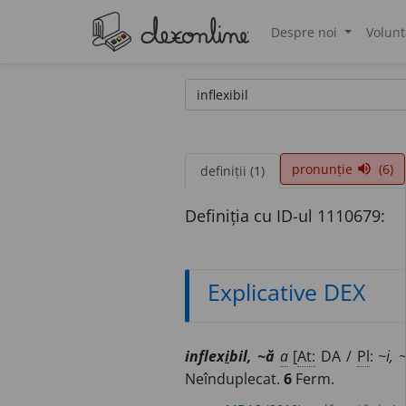
Despre noi
Volunt
®
pronunție
(6)
volume_up
definiții (1)
Definiția cu ID-ul 1110679:
Explicative DEX
inflex
i
bil, ~ă
a
[
At:
DA /
Pl
:
~i, 
Neînduplecat.
6
Ferm.