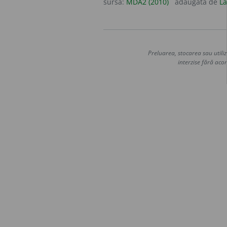
sursa:
MDA2 (2010)
adăugată de
La
Preluarea, stocarea sau utiliz
interzise fără acor