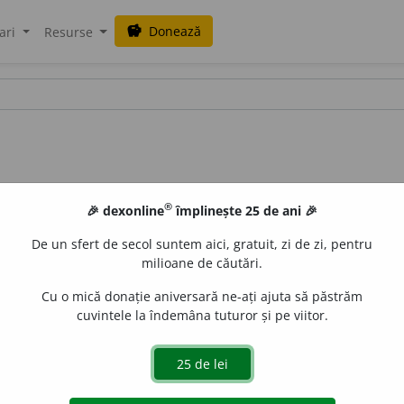
Donează
savings
ari
Resurse
®
🎉 dexonline
împlinește 25 de ani 🎉
De un sfert de secol suntem aici, gratuit, zi de zi, pentru
milioane de căutări.
Cu o mică donație aniversară ne-ați ajuta să păstrăm
cuvintele la îndemâna tuturor și pe viitor.
~e
/
E:
lat
inflexibilis
,
fr
inflexible
]
1
(
Îoc
flexibil)
Care nu se