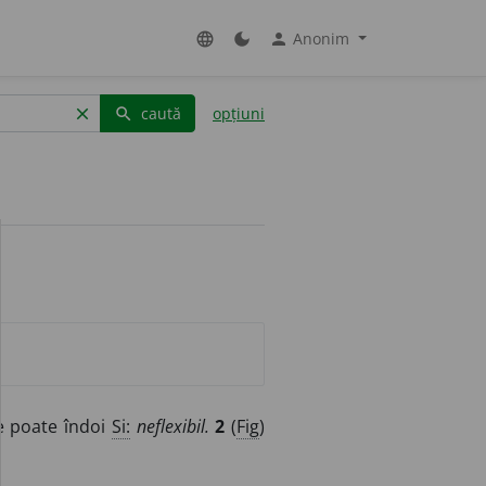
Anonim
language
dark_mode
person
caută
opțiuni
clear
search
 poate îndoi
Si:
neflexibil.
2
(
Fig
)