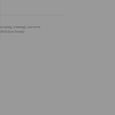
craping, crawling), sunt strict
lică (vezi licența).