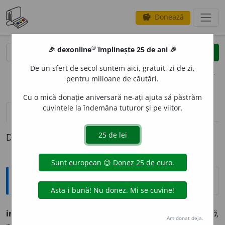
Donează
savings
®
®
🎉 dexonline
împlinește 25 de ani 🎉
caută
clear
search
De un sfert de secol suntem aici, gratuit, zi de zi,
opțiuni
pentru milioane de căutări.
Cu o mică donație aniversară ne-ați ajuta să păstrăm
cuvintele la îndemâna tuturor și pe viitor.
pronunție
(1)
volume_up
definiții (1)
Definiția cu ID-ul 253387:
Ortografice DOOM
infinitezim
a
l
adj. m., pl.
infinitezim
a
li;
f. sg.
infinitezim
a
lă,
Am donat deja.