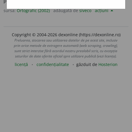
pl.
infinitezim
a
le
sursa:
Ortografic (2002)
adăugată de
siveco
acțiuni
Copyright © 2004-2026 dexonline (https://dexonline.ro)
Preluarea, stocarea sau utilizarea datelor de pe acest site, inclusiv
prin orice metode de extragere automată (web scraping, crawling),
sunt strict interzise fără acordul nostru prealabil scris, cu excepția
seturilor de date oferite oficial spre utilizare publică (vezi licența).
licență
confidențialitate
găzduit de
Hosterion