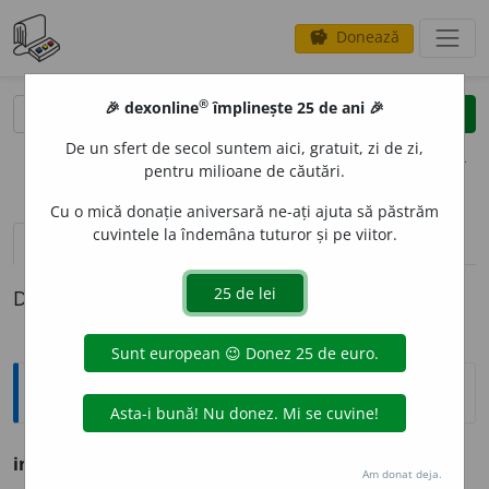
Donează
savings
®
®
🎉 dexonline
împlinește 25 de ani 🎉
caută
clear
search
De un sfert de secol suntem aici, gratuit, zi de zi,
opțiuni
pentru milioane de căutări.
Cu o mică donație aniversară ne-ați ajuta să păstrăm
cuvintele la îndemâna tuturor și pe viitor.
pronunție
(1)
volume_up
definiții (1)
Definiția cu ID-ul 1134727:
Ortografice DOOM
infinitezimal
Am donat deja.