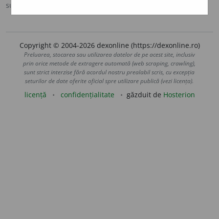
sursa:
MDO (1953)
adăugată de
Ladislau Strifler
acțiuni
Copyright © 2004-2026 dexonline (https://dexonline.ro)
Preluarea, stocarea sau utilizarea datelor de pe acest site, inclusiv
prin orice metode de extragere automată (web scraping, crawling),
sunt strict interzise fără acordul nostru prealabil scris, cu excepția
seturilor de date oferite oficial spre utilizare publică (vezi licența).
licență
confidențialitate
găzduit de
Hosterion