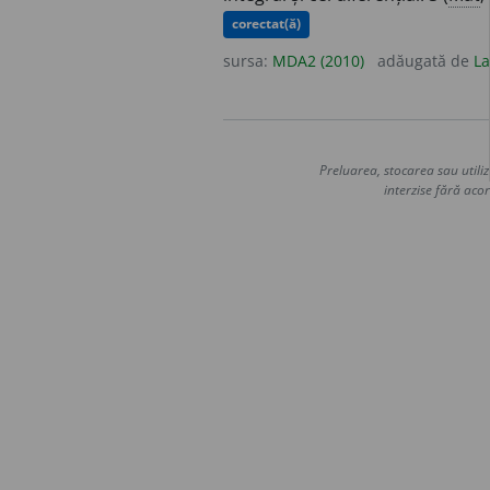
corectat(ă)
sursa:
MDA2 (2010)
adăugată de
La
Preluarea, stocarea sau utiliz
interzise fără acor