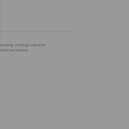
craping, crawling), sunt strict
lică (vezi licența).