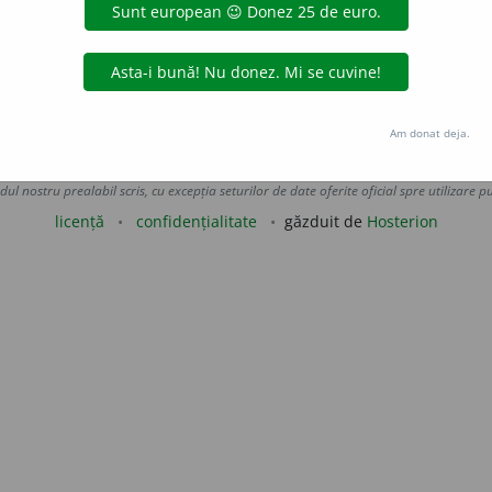
uraGellner
acțiuni
Am donat deja.
Copyright © 2004-2026 dexonline (https://dexonline.ro)
area datelor de pe acest site, inclusiv prin orice metode de extragere automată (web s
dul nostru prealabil scris, cu excepția seturilor de date oferite oficial spre utilizare pub
licență
confidențialitate
găzduit de
Hosterion