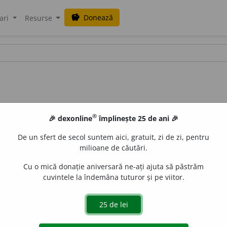
Donează
savings
ari
Resurse
®
🎉 dexonline
împlinește 25 de ani 🎉
De un sfert de secol suntem aici, gratuit, zi de zi, pentru
milioane de căutări.
Cu o mică donație aniversară ne-ați ajuta să păstrăm
cuvintele la îndemâna tuturor și pe viitor.
, N. 33 /
S și:
~esi~
/
Pl
:
~i, ~e
/
E:
fr
infitésimal
]
1
Foarte 
alcul ~
Calcul care operează cu mărimi infinitezimale.
4
(
Î
d.
mărimi variabile) Care tinde către zero.