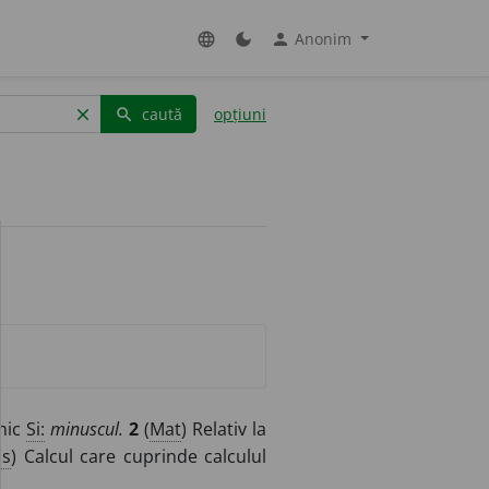
Anonim
language
dark_mode
person
caută
opțiuni
clear
search
mic
Si:
minuscul.
2
(
Mat
) Relativ la
as
) Calcul care cuprinde calculul