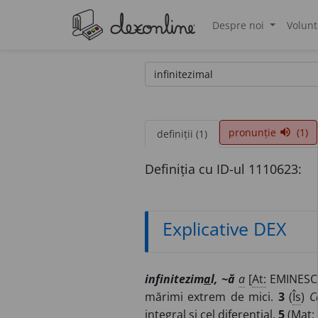
Despre noi
Volunt
®
pronunție
(1)
volume_up
definiții (1)
Definiția cu ID-ul 1110623:
Explicative DEX
infinitezim
a
l, ~ă
a
[
At:
EMINESCU
mărimi extrem de mici.
3
(
Îs
)
C
integral și cel diferențial.
5
(
Mat
;