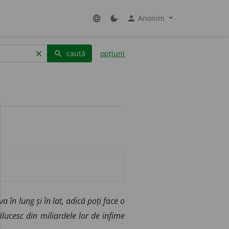
Anonim
language
dark_mode
person
caută
opțiuni
clear
search
în lung și în lat, adică poți face o
rălucesc din miliardele lor de infime