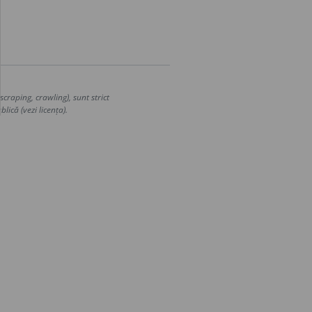
craping, crawling), sunt strict
lică (vezi licența).