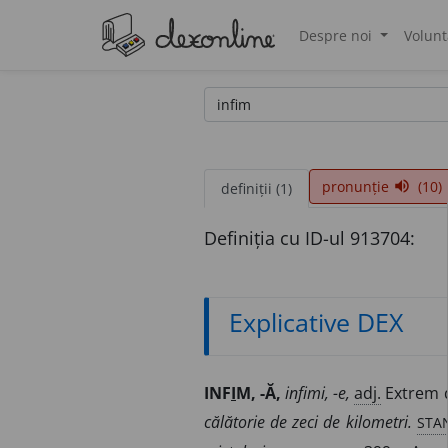
Despre noi
Volunt
®
pronunție
(10)
volume_up
definiții (1)
Definiția cu ID-ul 913704:
Explicative DEX
INF
I
M, -Ă,
infimi, -e,
adj.
Extrem 
STAN
călătorie de zeci de kilometri.