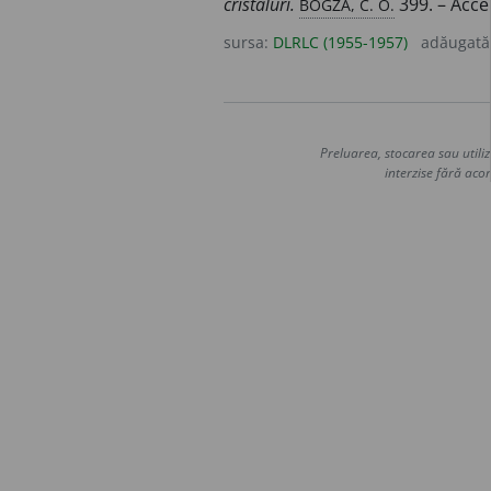
BOGZA, C. O.
cristaluri.
399. – Acce
sursa:
DLRLC (1955-1957)
adăugată
Preluarea, stocarea sau utiliz
interzise fără acor