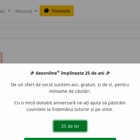
Donează
savings
ari
Resurse
®
🎉 dexonline
împlinește 25 de ani 🎉
De un sfert de secol suntem aici, gratuit, zi de zi, pentru
milioane de căutări.
Cu o mică donație aniversară ne-ați ajuta să păstrăm
cuvintele la îndemâna tuturor și pe viitor.
de mic.
V.
minuscul.
Cu o sumă infimă poți parcurge Moscova 
CU, U.R.S.S.
20.
Sub razele puternice ale soarelui, nisipurile st