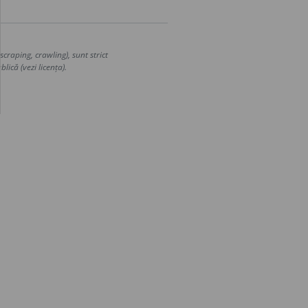
craping, crawling), sunt strict
lică (vezi licența).