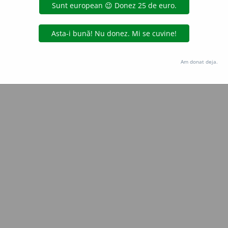
Copyright © 2004-2026 dexonline (https://dexonline.ro)
area datelor de pe acest site, inclusiv prin orice metode de extragere automată (web s
dul nostru prealabil scris, cu excepția seturilor de date oferite oficial spre utilizare pub
Am donat deja.
licență
confidențialitate
găzduit de
Hosterion