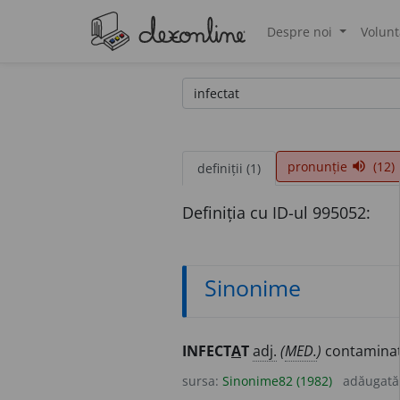
Despre noi
Volunt
®
pronunție
(12)
volume_up
definiții (1)
Definiția cu ID-ul 995052:
Sinonime
INFECT
A
T
adj.
(
MED.
)
contaminat,
sursa:
Sinonime82 (1982)
adăugată