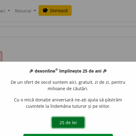
Donează
savings
ari
Resurse
®
🎉 dexonline
împlinește 25 de ani 🎉
De un sfert de secol suntem aici, gratuit, zi de zi, pentru
milioane de căutări.
Cu o mică donație aniversară ne-ați ajuta să păstrăm
cuvintele la îndemâna tuturor și pe viitor.
 molipsit, (
înv.
) smredu
i
t.
(Persoană ~.)
 de
LauraGellner
acțiuni