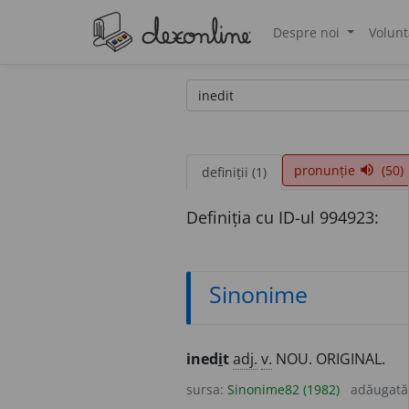
Despre noi
Volunt
®
pronunție
(50)
volume_up
definiții (1)
Definiția cu ID-ul 994923:
Sinonime
ined
i
t
adj.
v.
NOU. ORIGINAL.
sursa:
Sinonime82 (1982)
adăugată