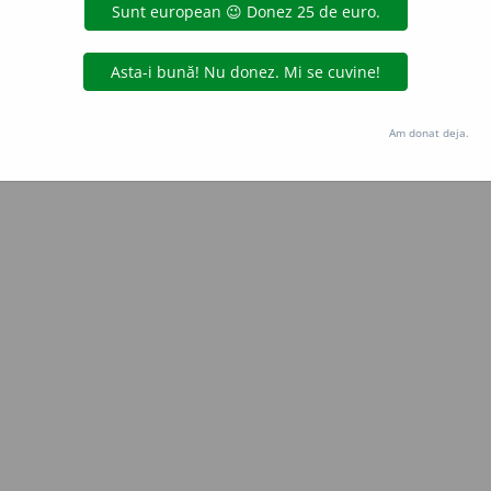
Copyright © 2004-2026 dexonline (https://dexonline.ro)
area datelor de pe acest site, inclusiv prin orice metode de extragere automată (web s
dul nostru prealabil scris, cu excepția seturilor de date oferite oficial spre utilizare pub
Am donat deja.
licență
confidențialitate
găzduit de
Hosterion