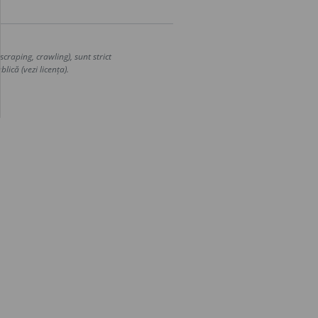
craping, crawling), sunt strict
lică (vezi licența).