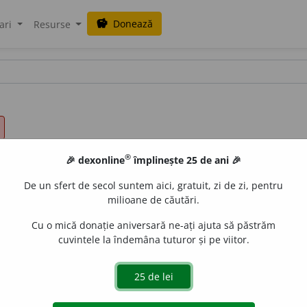
Donează
savings
ari
Resurse
®
🎉 dexonline
împlinește 25 de ani 🎉
De un sfert de secol suntem aici, gratuit, zi de zi, pentru
milioane de căutări.
Cu o mică donație aniversară ne-ați ajuta să păstrăm
cuvintele la îndemâna tuturor și pe viitor.
 de
LauraGellner
acțiuni