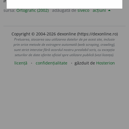
ined
i
te
sursa:
Ortografic (2002)
adăugată de
siveco
acțiuni
Copyright © 2004-2026 dexonline (https://dexonline.ro)
Preluarea, stocarea sau utilizarea datelor de pe acest site, inclusiv
prin orice metode de extragere automată (web scraping, crawling),
sunt strict interzise fără acordul nostru prealabil scris, cu excepția
seturilor de date oferite oficial spre utilizare publică (vezi licența).
licență
confidențialitate
găzduit de
Hosterion