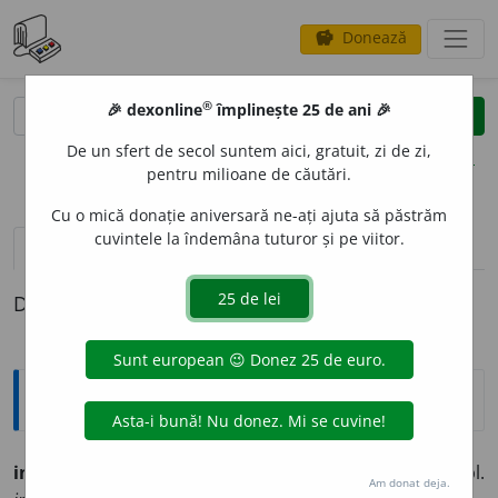
Donează
savings
®
®
🎉 dexonline
împlinește 25 de ani 🎉
caută
clear
search
De un sfert de secol suntem aici, gratuit, zi de zi,
opțiuni
pentru milioane de căutări.
Cu o mică donație aniversară ne-ați ajuta să păstrăm
cuvintele la îndemâna tuturor și pe viitor.
pronunție
(50)
volume_up
definiții (1)
Definiția cu ID-ul 253260:
Ortografice DOOM
ined
i
t
adj. m. (sil. mf.
in-
), pl.
ined
i
ți;
f. sg.
ined
i
tă,
pl.
Am donat deja.