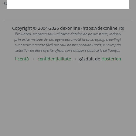
sursa:
Ortografic (2002)
adăugată de
siveco
acțiuni
Copyright © 2004-2026 dexonline (https://dexonline.ro)
Preluarea, stocarea sau utilizarea datelor de pe acest site, inclusiv
prin orice metode de extragere automată (web scraping, crawling),
sunt strict interzise fără acordul nostru prealabil scris, cu excepția
seturilor de date oferite oficial spre utilizare publică (vezi licența).
licență
confidențialitate
găzduit de
Hosterion