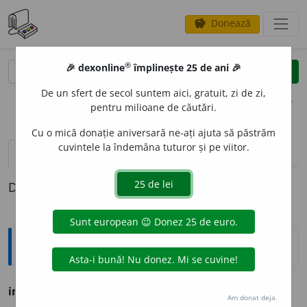
Donează
savings
®
®
🎉 dexonline
împlinește 25 de ani 🎉
caută
clear
search
De un sfert de secol suntem aici, gratuit, zi de zi,
opțiuni
pentru milioane de căutări.
Cu o mică donație aniversară ne-ați ajuta să păstrăm
cuvintele la îndemâna tuturor și pe viitor.
pronunție
(50)
volume_up
definiții (1)
Definiția cu ID-ul 253190:
Ortografice DOOM
indiv
i
d
s. m., pl.
indiv
i
zi
Am donat deja.