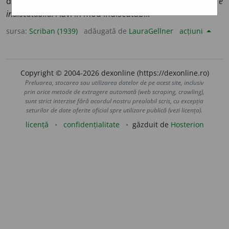
discutat, sigur, cert:
existența luĭ Dumnezeŭ e
indiscutabilă.
Adv. În mod indiscutabil.
sursa:
Scriban (1939)
adăugată de
LauraGellner
acțiuni
Copyright © 2004-2026 dexonline (https://dexonline.ro)
Preluarea, stocarea sau utilizarea datelor de pe acest site, inclusiv
prin orice metode de extragere automată (web scraping, crawling),
sunt strict interzise fără acordul nostru prealabil scris, cu excepția
seturilor de date oferite oficial spre utilizare publică (vezi licența).
licență
confidențialitate
găzduit de
Hosterion