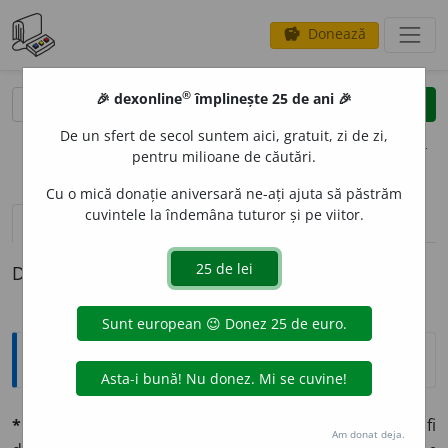
Donează
savings
®
®
🎉 dexonline
împlinește 25 de ani 🎉
caută
clear
search
De un sfert de secol suntem aici, gratuit, zi de zi,
opțiuni
pentru milioane de căutări.
Cu o mică donație aniversară ne-ați ajuta să păstrăm
cuvintele la îndemâna tuturor și pe viitor.
pronunție
(50)
volume_up
definiții (1)
Definiția cu ID-ul 675136:
Explicative DEX
*indiscutábil, -ă
adj. (fr.
indiscutable
). Care nu poate fi
Am donat deja.