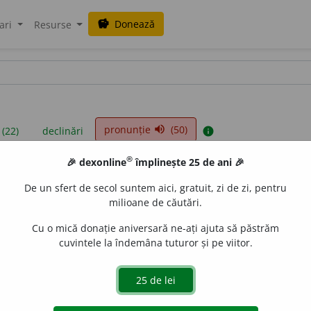
Donează
savings
ari
Resurse
pronunție
(50)
volume_up
 (22)
declinări
info
®
🎉 dexonline
împlinește 25 de ani 🎉
iniții sunt compilate de echipa dexonline. Definițiile originale se af
De un sfert de secol suntem aici, gratuit, zi de zi, pentru
 Puteți reordona filele pe pagina de
preferințe
.
milioane de căutări.
Cu o mică donație aniversară ne-ați ajuta să păstrăm
cuvintele la îndemâna tuturor și pe viitor.
presii
exemple
surse
e
ntă
adjectiv