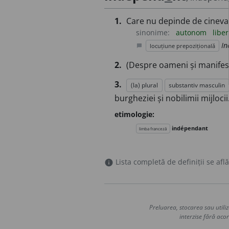
1.
Care nu depinde de cineva
sinonime:
autonom
libe
In
locuțiune prepozițională
chat_bubble
2.
(Despre oameni și manifestă
3.
(la) plural
substantiv masculin
burgheziei și nobilimii mijlocii
etimologie:
indépendant
limba franceză
Lista completă de definiții se află
info
Preluarea, stocarea sau utiliz
interzise fără acor