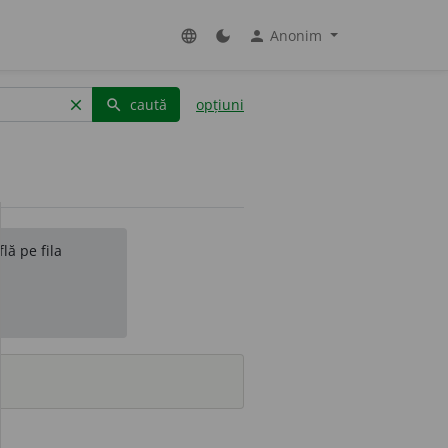
Anonim
language
dark_mode
person
caută
opțiuni
clear
search
lă pe fila