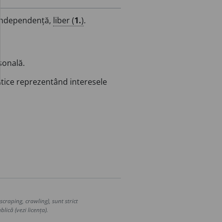
 independență,
liber (
1.
)
.
sonală.
itice reprezentând interesele
craping, crawling), sunt strict
lică (vezi licența).