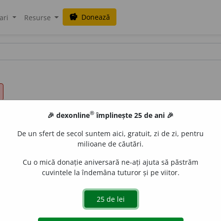
Donează
savings
ari
Resurse
®
🎉 dexonline
împlinește 25 de ani 🎉
De un sfert de secol suntem aici, gratuit, zi de zi, pentru
milioane de căutări.
Cu o mică donație aniversară ne-ați ajuta să păstrăm
cuvintele la îndemâna tuturor și pe viitor.
sg.
inc
u
ltă,
pl.
inc
u
lte
de
siveco
acțiuni