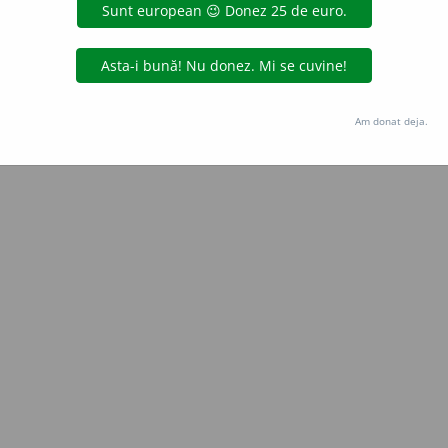
Copyright © 2004-2026 dexonline (https://dexonline.ro)
area datelor de pe acest site, inclusiv prin orice metode de extragere automată (web s
dul nostru prealabil scris, cu excepția seturilor de date oferite oficial spre utilizare pub
Am donat deja.
licență
confidențialitate
găzduit de
Hosterion