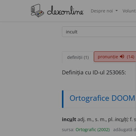
Despre noi
Volunt
®
pronunție
(14)
volume_up
definiții (1)
Definiția cu ID-ul 253065:
Ortografice DOOM
inc
u
lt
adj. m., s. m., pl.
inc
u
lți;
f. 
sursa:
Ortografic (2002)
adăugată 