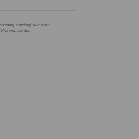
craping, crawling), sunt strict
lică (vezi licența).