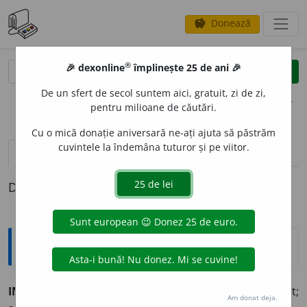
Donează
savings
®
®
🎉 dexonline
împlinește 25 de ani 🎉
caută
clear
search
De un sfert de secol suntem aici, gratuit, zi de zi,
opțiuni
pentru milioane de căutări.
Cu o mică donație aniversară ne-ați ajuta să păstrăm
cuvintele la îndemâna tuturor și pe viitor.
pronunție
(1)
volume_up
definiții (1)
Definiția cu ID-ul 414665:
Explicative DEX
INCONSECV
E
NT, -Ă
adj.
Care nu este consecvent;
Am donat deja.