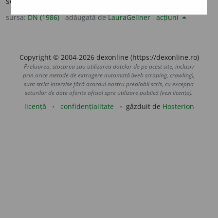
schimbător. [<
lat.
inconsequens,
cf.
fr.
inconséquent
].
sursa:
DN (1986)
adăugată de
LauraGellner
acțiuni
Copyright © 2004-2026 dexonline (https://dexonline.ro)
Preluarea, stocarea sau utilizarea datelor de pe acest site, inclusiv
prin orice metode de extragere automată (web scraping, crawling),
sunt strict interzise fără acordul nostru prealabil scris, cu excepția
seturilor de date oferite oficial spre utilizare publică (vezi licența).
licență
confidențialitate
găzduit de
Hosterion