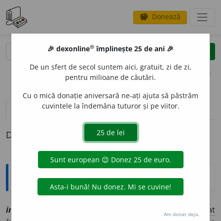
Donează
savings
®
®
🎉 dexonline
împlinește 25 de ani 🎉
caută
clear
search
De un sfert de secol suntem aici, gratuit, zi de zi,
opțiuni
pentru milioane de căutări.
Cu o mică donație aniversară ne-ați ajuta să păstrăm
cuvintele la îndemâna tuturor și pe viitor.
pronunție
(50)
volume_up
definiții (1)
Definiția cu ID-ul 1109383:
Explicative DEX
inc
e
ndiu
sn
[
At:
MACEDONSKI, O. I, 246 /
Pl
:
~ii
/
E:
lat
Am donat deja.