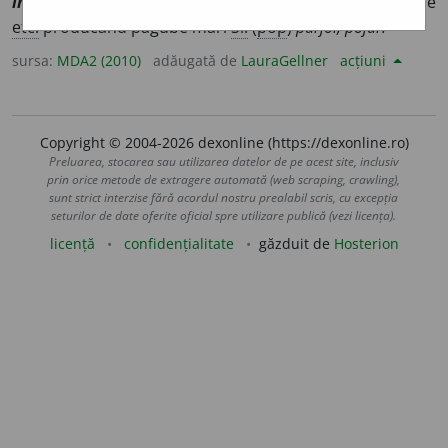
incendium
] Foc mare care cuprinde o clădire, o pădure
etc.
producând pagube mari
Si:
(
pop
)
pârjol, pojar.
sursa:
MDA2 (2010)
adăugată de
LauraGellner
acțiuni
Copyright © 2004-2026 dexonline (https://dexonline.ro)
Preluarea, stocarea sau utilizarea datelor de pe acest site, inclusiv
prin orice metode de extragere automată (web scraping, crawling),
sunt strict interzise fără acordul nostru prealabil scris, cu excepția
seturilor de date oferite oficial spre utilizare publică (vezi licența).
licență
confidențialitate
găzduit de
Hosterion