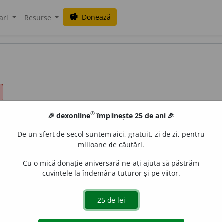
Donează
savings
ari
Resurse
®
🎉 dexonline
împlinește 25 de ani 🎉
De un sfert de secol suntem aici, gratuit, zi de zi, pentru
milioane de căutări.
Cu o mică donație aniversară ne-ați ajuta să păstrăm
cuvintele la îndemâna tuturor și pe viitor.