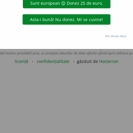
f. din DEX și DN) —
LauraGellner
de
siveco
acțiuni
Am donat deja.
Copyright © 2004-2026 dexonline (https://dexonline.ro)
area datelor de pe acest site, inclusiv prin orice metode de extragere automată (web s
dul nostru prealabil scris, cu excepția seturilor de date oferite oficial spre utilizare pub
licență
confidențialitate
găzduit de
Hosterion