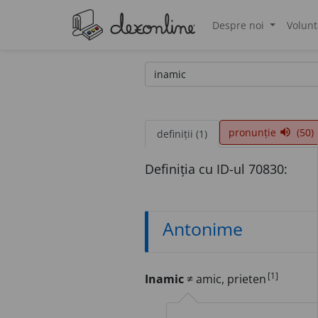
Despre noi
Volunt
®
pronunție
(50)
volume_up
definiții (1)
Definiția cu ID-ul 70830:
Antonime
[1]
Inamic
≠ amic, prieten