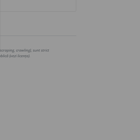
craping, crawling), sunt strict
lică (vezi licența).