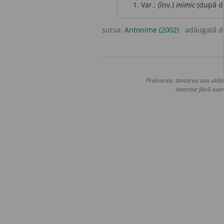
Var.: (înv.)
inimíc
(după de
sursa:
Antonime (2002)
adăugată 
Preluarea, stocarea sau utiliz
interzise fără acor