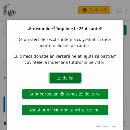
Donează
savings
®
®
🎉 dexonline
împlinește 25 de ani 🎉
caută
clear
search
De un sfert de secol suntem aici, gratuit, zi de zi,
opțiuni
pentru milioane de căutări.
Cu o mică donație aniversară ne-ați ajuta să păstrăm
cuvintele la îndemâna tuturor și pe viitor.
definiții (1)
Definiția cu ID-ul 414309:
Explicative DEX
IMPREC
I
S, -Ă
adj.
(
Rar
) Care nu este precis; nesigur,
Am donat deja.