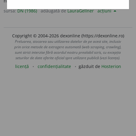
neprecis, vag. /
cf.
fr.
imprécis
].
sursa:
DN (1986)
adăugată de
LauraGellner
acțiuni
Copyright © 2004-2026 dexonline (https://dexonline.ro)
Preluarea, stocarea sau utilizarea datelor de pe acest site, inclusiv
prin orice metode de extragere automată (web scraping, crawling),
sunt strict interzise fără acordul nostru prealabil scris, cu excepția
seturilor de date oferite oficial spre utilizare publică (vezi licența).
licență
confidențialitate
găzduit de
Hosterion