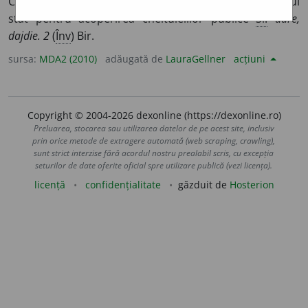
Contribuție obligatorie în bani cerută cetățenilor unui
stat pentru acoperirea cheltuielilor publice
Si:
dare,
dajdie. 2
(
Înv
) Bir.
sursa:
MDA2 (2010)
adăugată de
LauraGellner
acțiuni
Copyright © 2004-2026 dexonline (https://dexonline.ro)
Preluarea, stocarea sau utilizarea datelor de pe acest site, inclusiv
prin orice metode de extragere automată (web scraping, crawling),
sunt strict interzise fără acordul nostru prealabil scris, cu excepția
seturilor de date oferite oficial spre utilizare publică (vezi licența).
licență
confidențialitate
găzduit de
Hosterion