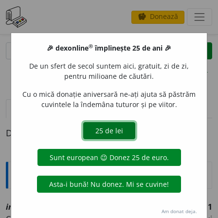
Donează
savings
®
®
🎉 dexonline
împlinește 25 de ani 🎉
caută
clear
search
De un sfert de secol suntem aici, gratuit, zi de zi,
opțiuni
pentru milioane de căutări.
Cu o mică donație aniversară ne-ați ajuta să păstrăm
cuvintele la îndemâna tuturor și pe viitor.
pronunție
(50)
volume_up
definiții (1)
Definiția cu ID-ul 1108858:
Explicative DEX
imp
o
zit
sn
[
At:
DA
ms
/
Pl
:
~e
/
E:
lat
impositum
]
1
Am donat deja.