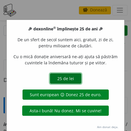
Donează
savings
®
®
🎉 dexonline
împlinește 25 de ani 🎉
caută
clear
search
De un sfert de secol suntem aici, gratuit, zi de zi,
opțiuni
pentru milioane de căutări.
Cu o mică donație aniversară ne-ați ajuta să păstrăm
cuvintele la îndemâna tuturor și pe viitor.
definiții (1)
Definiția cu ID-ul 1108781:
Explicative DEX
imp
i
u, ~
i
e
[
At:
CODRU-DRĂGUȘANU, C. 136 /
A și:
i
m~
/
Am donat deja.