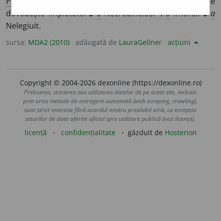
Pl
:
~
i
i
/
E:
fr
impie
] (
Frm
;
iuz
)
1-2
smf
,
a
(Persoană) care
dovedește impietate.
3
a
Necredincios.
4
a
Imoral.
5
a
Nelegiuit.
sursa:
MDA2 (2010)
adăugată de
LauraGellner
acțiuni
Copyright © 2004-2026 dexonline (https://dexonline.ro)
Preluarea, stocarea sau utilizarea datelor de pe acest site, inclusiv
prin orice metode de extragere automată (web scraping, crawling),
sunt strict interzise fără acordul nostru prealabil scris, cu excepția
seturilor de date oferite oficial spre utilizare publică (vezi licența).
licență
confidențialitate
găzduit de
Hosterion