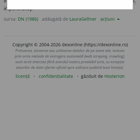
insolent. [<
fr.
impertinent,
it.
impertinente,
cf.
lat.
impertinens
].
sursa:
DN (1986)
adăugată de
LauraGellner
acțiuni
Copyright © 2004-2026 dexonline (https://dexonline.ro)
Preluarea, stocarea sau utilizarea datelor de pe acest site, inclusiv
prin orice metode de extragere automată (web scraping, crawling),
sunt strict interzise fără acordul nostru prealabil scris, cu excepția
seturilor de date oferite oficial spre utilizare publică (vezi licența).
licență
confidențialitate
găzduit de
Hosterion