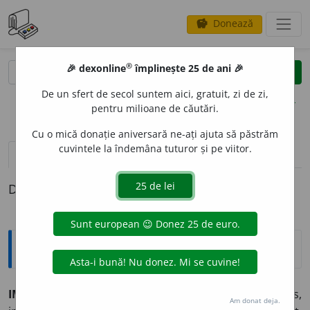
Donează
savings
®
®
🎉 dexonline
împlinește 25 de ani 🎉
caută
clear
search
De un sfert de secol suntem aici, gratuit, zi de zi,
opțiuni
pentru milioane de căutări.
Cu o mică donație aniversară ne-ați ajuta să păstrăm
cuvintele la îndemâna tuturor și pe viitor.
pronunție
(2)
volume_up
definiții (1)
Definiția cu ID-ul 414142:
Explicative DEX
IMPERTIN
E
NT, -Ă
adj.
,
s.m.
și
f.
Obraznic, necuviincios,
Am donat deja.