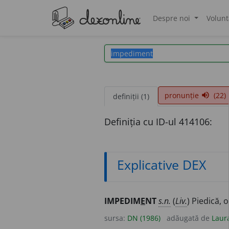
Despre noi
Volunt
®
pronunție
(22)
volume_up
definiții (1)
Definiția cu ID-ul 414106:
Explicative DEX
IMPEDIM
E
NT
s.n.
(
Liv.
) Piedică, 
sursa:
DN (1986)
adăugată de
Laur