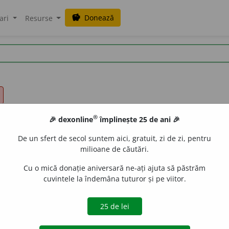
Donează
savings
ari
Resurse
®
🎉 dexonline
împlinește 25 de ani 🎉
De un sfert de secol suntem aici, gratuit, zi de zi, pentru
milioane de căutări.
Cu o mică donație aniversară ne-ați ajuta să păstrăm
cuvintele la îndemâna tuturor și pe viitor.
obstacol. [<
lat.
impedimentum,
cf.
it.
impedimento
].
aGellner
acțiuni