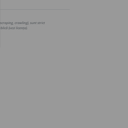
craping, crawling), sunt strict
lică (vezi licența).