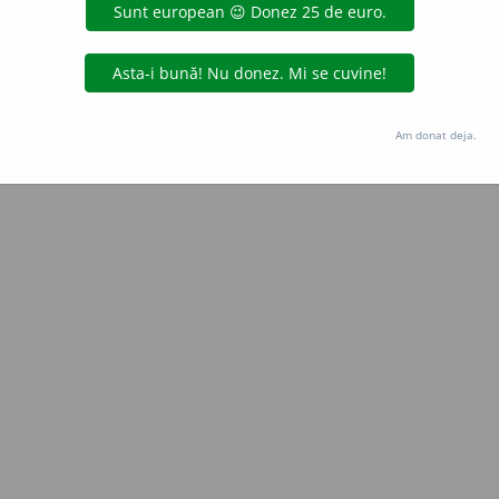
Copyright © 2004-2026 dexonline (https://dexonline.ro)
area datelor de pe acest site, inclusiv prin orice metode de extragere automată (web s
dul nostru prealabil scris, cu excepția seturilor de date oferite oficial spre utilizare pub
Am donat deja.
licență
confidențialitate
găzduit de
Hosterion