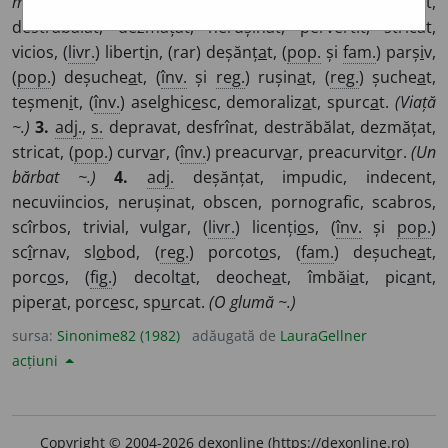
morale și ~.)
2.
adj.
corupt, decăzut, depravat, desfrînat,
destrăbălat, dezmățat, nerușinat, pervertit, stricat,
vicios, (
livr.
) libert
i
n, (rar) deșănț
a
t, (
pop.
și
fam.
) parș
i
v,
(
pop.
) deșuche
a
t, (
înv.
și
reg.
) rușin
a
t, (
reg.
) șuche
a
t,
teșmen
i
t, (
înv.
) aselghic
e
sc, demoraliz
a
t, spurc
a
t.
(Viață
~.)
3.
adj.
,
s.
depravat, desfrînat, destrăbălat, dezmățat,
stricat, (
pop.
) curv
a
r, (
înv.
) preacurv
a
r, preacurvit
o
r.
(Un
bărbat ~.)
4.
adj.
deșănțat, impudic, indecent,
necuviincios, nerușinat, obscen, pornografic, scabros,
scîrbos, trivial, vulgar, (
livr.
) licenți
o
s, (
înv.
și
pop.
)
sc
î
rnav, sl
o
bod, (
reg.
) porcot
o
s, (
fam.
) deșuche
a
t,
porc
o
s, (
fig.
) decolt
a
t, deoche
a
t, îmbăi
a
t, pic
a
nt,
piper
a
t, porc
e
sc, sp
u
rcat.
(O glumă ~.)
sursa:
Sinonime82 (1982)
adăugată de
LauraGellner
acțiuni
Copyright © 2004-2026 dexonline (https://dexonline.ro)