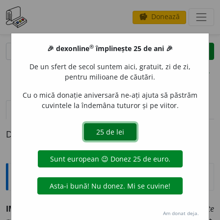
Donează
savings
®
®
🎉 dexonline
împlinește 25 de ani 🎉
caută
clear
search
De un sfert de secol suntem aici, gratuit, zi de zi,
opțiuni
pentru milioane de căutări.
Cu o mică donație aniversară ne-ați ajuta să păstrăm
cuvintele la îndemâna tuturor și pe viitor.
pronunție
(29)
volume_up
definiții (1)
Definiția cu ID-ul 994380:
Sinonime
IMOR
A
L
adj.
,
s.
1.
adj.
(rar) ne
e
tic, nemor
a
l.
(Aspecte
Am donat deja.