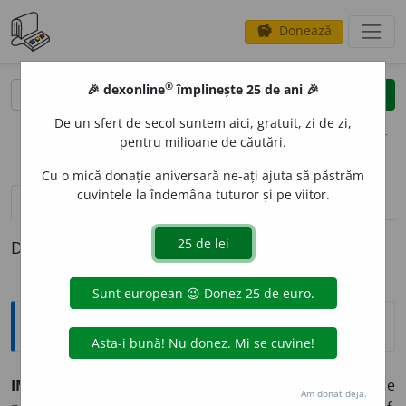
Donează
savings
®
®
🎉 dexonline
împlinește 25 de ani 🎉
caută
clear
search
De un sfert de secol suntem aici, gratuit, zi de zi,
opțiuni
pentru milioane de căutări.
Cu o mică donație aniversară ne-ați ajuta să păstrăm
cuvintele la îndemâna tuturor și pe viitor.
pronunție
(25)
volume_up
definiții (1)
Definiția cu ID-ul 414075:
Explicative DEX
IMOBILI
A
R, -Ă
adj.
(
Despre bunuri materiale
) Care nu se
Am donat deja.