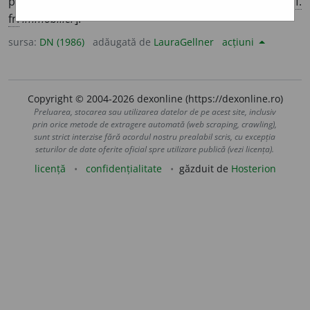
poate transporta; nemișcător; imobil. [
Pron.
-li-
ar.
/
cf.
fr.
immobilier
].
sursa:
DN (1986)
adăugată de
LauraGellner
acțiuni
Copyright © 2004-2026 dexonline (https://dexonline.ro)
Preluarea, stocarea sau utilizarea datelor de pe acest site, inclusiv
prin orice metode de extragere automată (web scraping, crawling),
sunt strict interzise fără acordul nostru prealabil scris, cu excepția
seturilor de date oferite oficial spre utilizare publică (vezi licența).
licență
confidențialitate
găzduit de
Hosterion