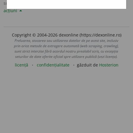
sursa:
Sinonime82 (1982)
adăugată de
LauraGellner
acțiuni
Copyright © 2004-2026 dexonline (https://dexonline.ro)
Preluarea, stocarea sau utilizarea datelor de pe acest site, inclusiv
prin orice metode de extragere automată (web scraping, crawling),
sunt strict interzise fără acordul nostru prealabil scris, cu excepția
seturilor de date oferite oficial spre utilizare publică (vezi licența).
licență
confidențialitate
găzduit de
Hosterion