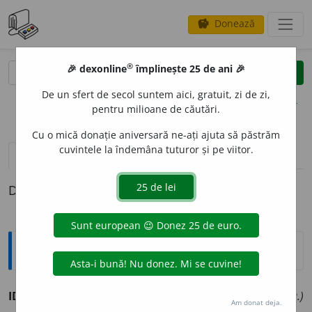
Donează
savings
®
®
🎉 dexonline
împlinește 25 de ani 🎉
caută
clear
search
De un sfert de secol suntem aici, gratuit, zi de zi,
opțiuni
pentru milioane de căutări.
Cu o mică donație aniversară ne-ați ajuta să păstrăm
cuvintele la îndemâna tuturor și pe viitor.
definiții (1)
Definiția cu ID-ul 994059:
Sinonime
IDOLATRIZ
A
RE
s.
adorare, divinizare, venerare.
(~ cuiva.)
Am donat deja.