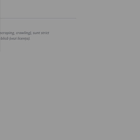
craping, crawling), sunt strict
lică (vezi licența).