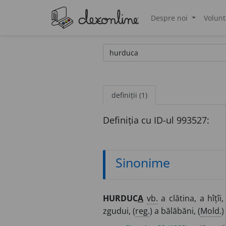
Despre noi
Volunt
®
definiții (1)
Definiția cu ID-ul 993527:
Sinonime
HURDUC
A
vb.
a clătina, a hîțîi
zgudui, (
reg.
) a bălăbăni, (
Mold.
)