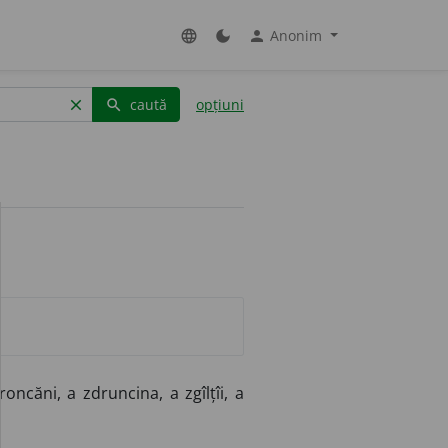
Anonim
language
dark_mode
person
caută
opțiuni
clear
search
roncăni, a zdruncina, a zgîlțîi, a