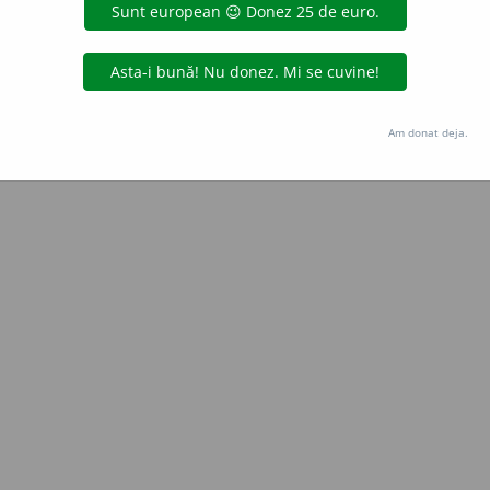
 de
LauraGellner
acțiuni
Copyright © 2004-2026 dexonline (https://dexonline.ro)
area datelor de pe acest site, inclusiv prin orice metode de extragere automată (web s
Am donat deja.
dul nostru prealabil scris, cu excepția seturilor de date oferite oficial spre utilizare pub
licență
confidențialitate
găzduit de
Hosterion