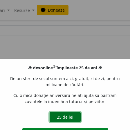
Donează
savings
ari
Resurse
®
🎉 dexonline
împlinește 25 de ani 🎉
De un sfert de secol suntem aici, gratuit, zi de zi, pentru
milioane de căutări.
Cu o mică donație aniversară ne-ați ajuta să păstrăm
cuvintele la îndemâna tuturor și pe viitor.
, a hîțîna, a hodorogi, a hurducăi, a hurui, a scutura, a zd
 a drîgîi, (
Ban.
) a zducni.
(Căruța l-a ~ zdravăn.)