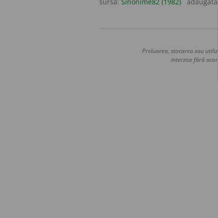
sursa:
Sinonime82 (1982)
adăugată
Preluarea, stocarea sau utiliz
interzise fără acor