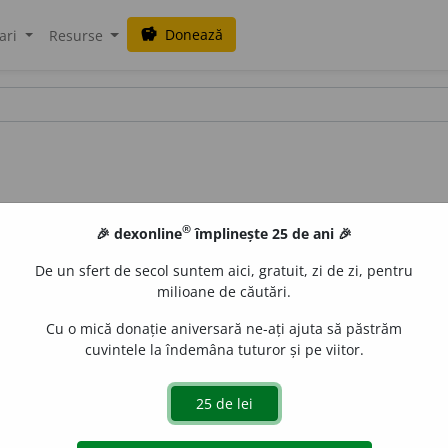
Donează
savings
ari
Resurse
®
🎉 dexonline
împlinește 25 de ani 🎉
De un sfert de secol suntem aici, gratuit, zi de zi, pentru
milioane de căutări.
Cu o mică donație aniversară ne-ați ajuta să păstrăm
cuvintele la îndemâna tuturor și pe viitor.
ealtă de scărmănat lînă; ragilă.
Am două crăcănuțe: Pe crăcă
GOROVEI, C.
rupul omului).
369.