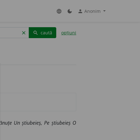
Anonim
language
dark_mode
person
caută
opțiuni
clear
search
nuțe Un știubeieș, Pe știubeieș O