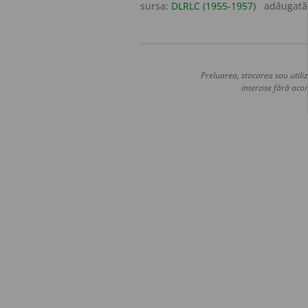
sursa:
DLRLC (1955-1957)
adăugată
Preluarea, stocarea sau utiliz
interzise fără acor