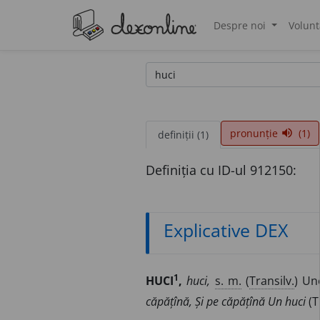
Despre noi
Volunt
®
pronunție
(1)
volume_up
definiții (1)
Definiția cu ID-ul 912150:
Explicative DEX
1
HUCI
,
huci,
s. m.
(
Transilv.
) Un
căpățînă, Și pe căpățînă Un huci
(T