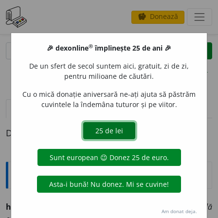
Donează
savings
®
®
🎉 dexonline
împlinește 25 de ani 🎉
caută
clear
search
De un sfert de secol suntem aici, gratuit, zi de zi,
opțiuni
pentru milioane de căutări.
Cu o mică donație aniversară ne-ați ajuta să păstrăm
cuvintele la îndemâna tuturor și pe viitor.
definiții (1)
Definiția cu ID-ul 798868:
Explicative DEX
hotnog
m. od. sutaș:
hotnogi numiți de Ștefan comandă
Am donat deja.