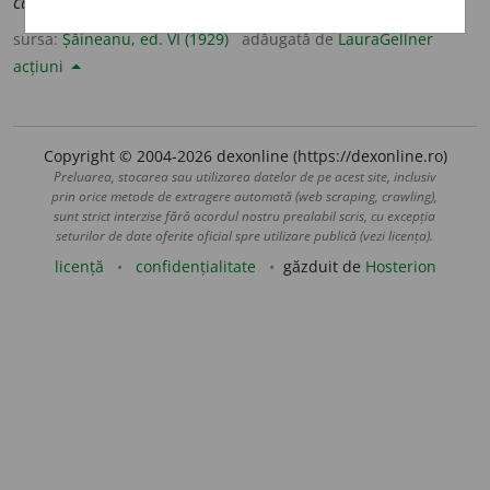
călărașii
AL. [Ung. HADNAGY, lit. cap de ceată].
sursa:
Șăineanu, ed. VI (1929)
adăugată de
LauraGellner
acțiuni
Copyright © 2004-2026 dexonline (https://dexonline.ro)
Preluarea, stocarea sau utilizarea datelor de pe acest site, inclusiv
prin orice metode de extragere automată (web scraping, crawling),
sunt strict interzise fără acordul nostru prealabil scris, cu excepția
seturilor de date oferite oficial spre utilizare publică (vezi licența).
licență
confidențialitate
găzduit de
Hosterion