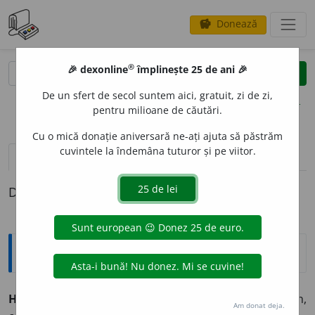
Donează
savings
®
®
🎉 dexonline
împlinește 25 de ani 🎉
caută
clear
search
De un sfert de secol suntem aici, gratuit, zi de zi,
opțiuni
pentru milioane de căutări.
Cu o mică donație aniversară ne-ați ajuta să păstrăm
cuvintele la îndemâna tuturor și pe viitor.
definiții (1)
Definiția cu ID-ul 883677:
Explicative DEX
HOMOCR
O
N, -Ă,
homocroni, -e,
adj.
(Rar) Simultan,
Am donat deja.