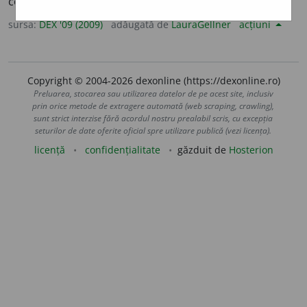
concomitent, sincronic. – Din
fr.
homochrone.
sursa:
DEX '09 (2009)
adăugată de
LauraGellner
acțiuni
Copyright © 2004-2026 dexonline (https://dexonline.ro)
Preluarea, stocarea sau utilizarea datelor de pe acest site, inclusiv
prin orice metode de extragere automată (web scraping, crawling),
sunt strict interzise fără acordul nostru prealabil scris, cu excepția
seturilor de date oferite oficial spre utilizare publică (vezi licența).
licență
confidențialitate
găzduit de
Hosterion