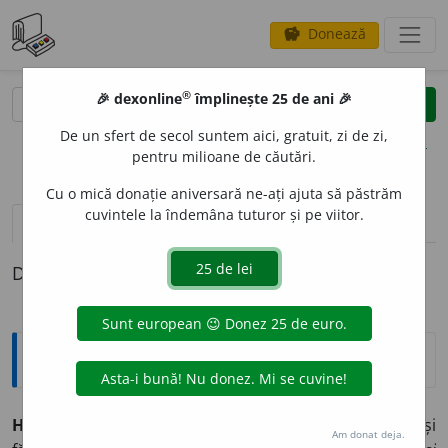
Donează
savings
®
®
🎉 dexonline
împlinește 25 de ani 🎉
caută
clear
search
De un sfert de secol suntem aici, gratuit, zi de zi,
opțiuni
pentru milioane de căutări.
Cu o mică donație aniversară ne-ați ajuta să păstrăm
cuvintele la îndemâna tuturor și pe viitor.
definiții (1)
Definiția cu ID-ul 911725:
Explicative DEX
HLIZ
I
T, -Ă,
hliziți, -te,
adj.
(Regional, rar) Care rîde mult și
Am donat deja.