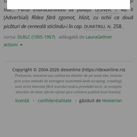
fără rost, prostește; care se schimonosește.
Hlizit și
LESNEA, I.
slut... Purta îmbrăcămintea de paiață.
46. ◊
(Adverbial)
Rîdea fără zgomot, hlizit, cu ochii ca două
DUMITRIU, N.
picături de cerneală sticlindu-i în cap.
258.
sursa:
DLRLC (1955-1957)
adăugată de
LauraGellner
acțiuni
Copyright © 2004-2026 dexonline (https://dexonline.ro)
Preluarea, stocarea sau utilizarea datelor de pe acest site, inclusiv
prin orice metode de extragere automată (web scraping, crawling),
sunt strict interzise fără acordul nostru prealabil scris, cu excepția
seturilor de date oferite oficial spre utilizare publică (vezi licența).
licență
confidențialitate
găzduit de
Hosterion