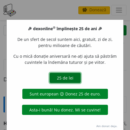
Donează
savings
®
®
🎉 dexonline
împlinește 25 de ani 🎉
caută
clear
search
De un sfert de secol suntem aici, gratuit, zi de zi,
opțiuni
pentru milioane de căutări.
Cu o mică donație aniversară ne-ați ajuta să păstrăm
cuvintele la îndemâna tuturor și pe viitor.
pronunție
(7)
volume_up
definiții (1)
Definiția cu ID-ul 373073:
Explicative DEX
HISTORI
A
vb.
I.
tr.
(
Liv.
) A orna cu desene sau cu picturi,
Am donat deja.