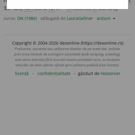
reprezentînd legende, scene istorice etc. [
Pron.
ri-a-,
p. i.
3,6
-iază,
var.
istoria
vb.
I. / <
fr.
historier,
it.
istoriare
].
sursa:
DN (1986)
adăugată de
LauraGellner
acțiuni
Copyright © 2004-2026 dexonline (https://dexonline.ro)
Preluarea, stocarea sau utilizarea datelor de pe acest site, inclusiv
prin orice metode de extragere automată (web scraping, crawling),
sunt strict interzise fără acordul nostru prealabil scris, cu excepția
seturilor de date oferite oficial spre utilizare publică (vezi licența).
licență
confidențialitate
găzduit de
Hosterion