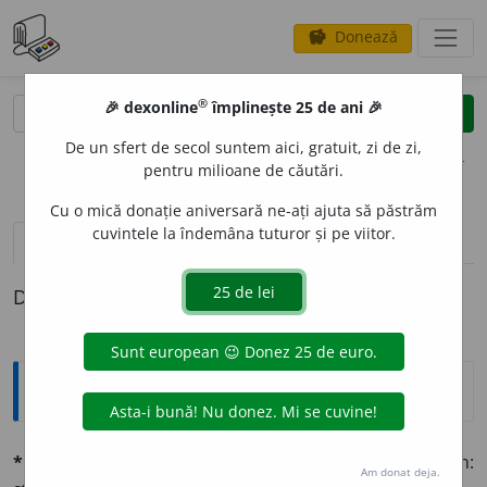
Donează
savings
®
®
🎉 dexonline
împlinește 25 de ani 🎉
caută
clear
search
De un sfert de secol suntem aici, gratuit, zi de zi,
opțiuni
pentru milioane de căutări.
Cu o mică donație aniversară ne-ați ajuta să păstrăm
cuvintele la îndemâna tuturor și pe viitor.
definiții (1)
Definiția cu ID-ul 672826:
Explicative DEX
*heráldic
și
er-, -ă
adj. (d.
herald
). Relativ la blazon:
Am donat deja.