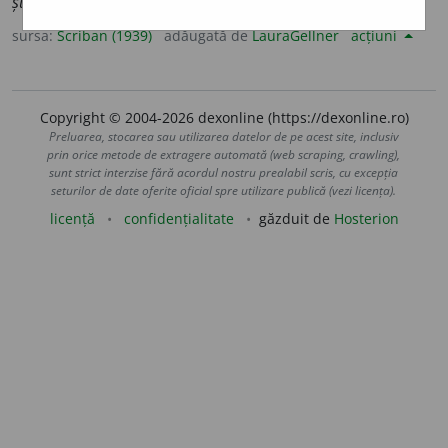
știința heraldică.
S. f. Știința heraldică.
sursa:
Scriban (1939)
adăugată de
LauraGellner
acțiuni
Copyright © 2004-2026 dexonline (https://dexonline.ro)
Preluarea, stocarea sau utilizarea datelor de pe acest site, inclusiv
prin orice metode de extragere automată (web scraping, crawling),
sunt strict interzise fără acordul nostru prealabil scris, cu excepția
seturilor de date oferite oficial spre utilizare publică (vezi licența).
licență
confidențialitate
găzduit de
Hosterion