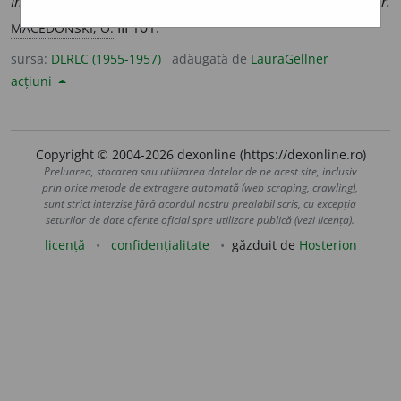
Îmbrăca iar maloteaua de catifea havaie cusută cu fir.
MACEDONSKI, O.
III 101.
sursa:
DLRLC (1955-1957)
adăugată de
LauraGellner
acțiuni
Copyright © 2004-2026 dexonline (https://dexonline.ro)
Preluarea, stocarea sau utilizarea datelor de pe acest site, inclusiv
prin orice metode de extragere automată (web scraping, crawling),
sunt strict interzise fără acordul nostru prealabil scris, cu excepția
seturilor de date oferite oficial spre utilizare publică (vezi licența).
licență
confidențialitate
găzduit de
Hosterion