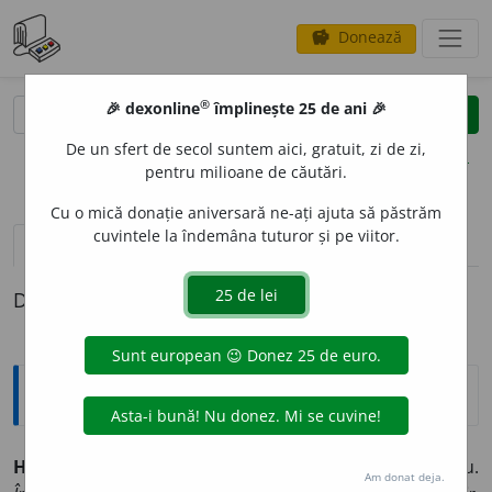
Donează
savings
®
®
🎉 dexonline
împlinește 25 de ani 🎉
caută
clear
search
De un sfert de secol suntem aici, gratuit, zi de zi,
opțiuni
pentru milioane de căutări.
Cu o mică donație aniversară ne-ați ajuta să păstrăm
cuvintele la îndemâna tuturor și pe viitor.
definiții (1)
Definiția cu ID-ul 910960:
Explicative DEX
HAVA
I
U, -
I
E
adj.
(Învechit) Albastru ca cerul, azuriu.
Am donat deja.