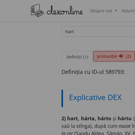
Despre noi
Volunt
®
pronunție
(2)
volume_up
definiții (1)
Definiția cu ID-ul 589793:
Explicative DEX
2) hart, hárta, hárto
și
hártu
(
saŭ la stînga), după cum
nazat
î
la cer
(Sandu Aldea, Sămăn. XV, 