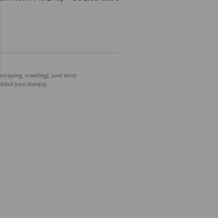
.
craping, crawling), sunt strict
lică (vezi licența).