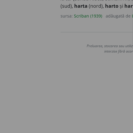
(sud),
harta
(nord),
harto
și
har
sursa:
Scriban (1939)
adăugată de
Preluarea, stocarea sau utiliz
interzise fără acor