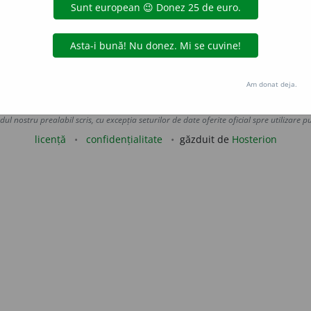
tu
(Mold. sud),
har
și
harí
(Mold.) și
harc
(Ml.). V.
hărtuĭesc
LauraGellner
acțiuni
Am donat deja.
Copyright © 2004-2026 dexonline (https://dexonline.ro)
area datelor de pe acest site, inclusiv prin orice metode de extragere automată (web s
dul nostru prealabil scris, cu excepția seturilor de date oferite oficial spre utilizare pub
licență
confidențialitate
găzduit de
Hosterion