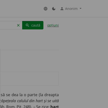
Anonim
language
dark_mode
person
caută
opțiuni
clear
search
a să se dea la o parte (la dreapta
i căpețeala caluluĭ din hart și se uită
ăh. Rom. Pit. 248). – Se zice:
hart