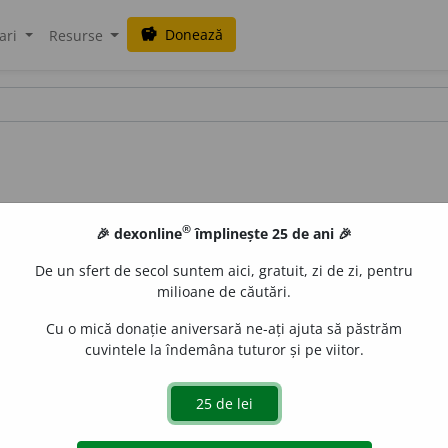
Donează
savings
ari
Resurse
®
🎉 dexonline
împlinește 25 de ani 🎉
De un sfert de secol suntem aici, gratuit, zi de zi, pentru
milioane de căutări.
Cu o mică donație aniversară ne-ați ajuta să păstrăm
cuvintele la îndemâna tuturor și pe viitor.
ung.
hátra,
înapoĭ) interj. adresată vitelor (cailor, boilor) c
nseamnă „înapoĭ”.
În hart,
în lăturĭ, la o parte:
vizitiu potriv
870);
pluta, repezindu-se în hart, intră voĭnicește în strîmtoare
(Vl