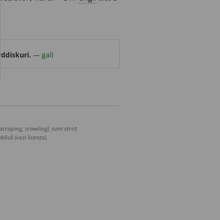
ddiskuri.
—
gall
craping, crawling), sunt strict
lică (vezi licența).