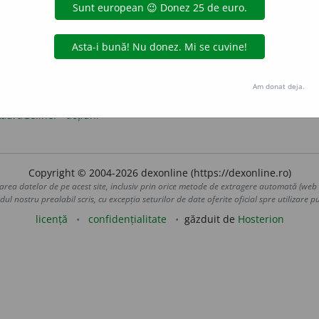
 un singur D în original (
hardiskuri
). Considerăm corectă forma
har
Am donat deja.
LauraGellner
acțiuni
Copyright © 2004-2026 dexonline (https://dexonline.ro)
area datelor de pe acest site, inclusiv prin orice metode de extragere automată (web s
dul nostru prealabil scris, cu excepția seturilor de date oferite oficial spre utilizare pub
licență
confidențialitate
găzduit de
Hosterion