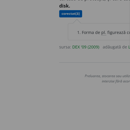
disk.
corectat(ă)
Forma de
pl.
figurează cu
sursa:
DEX '09 (2009)
adăugată de
Preluarea, stocarea sau utiliz
interzise fără acor