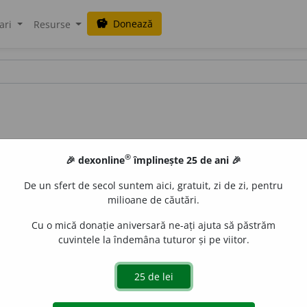
Donează
savings
ari
Resurse
®
🎉 dexonline
împlinește 25 de ani 🎉
De un sfert de secol suntem aici, gratuit, zi de zi, pentru
milioane de căutări.
Cu o mică donație aniversară ne-ați ajuta să păstrăm
cuvintele la îndemâna tuturor și pe viitor.
ispozitiv care conține unul sau mai multe discuri rigide
a datelor), capuri de citire sau scriere și un motor de antr
te folosit la stocarea în cantitate mare a datelor dintr-un c