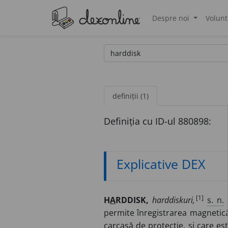
Despre noi
Volunt
®
definiții (1)
Definiția cu ID-ul 880898:
Explicative DEX
[1]
H
A
RDDISK,
harddiskuri,
s. n.
D
permite înregistrarea magnetică 
carcasă de protecție, și care es