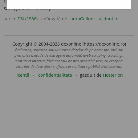
dezvoltă într-un mediu sărat. [<
fr.
halophile,
cf.
gr.
hals
–
sare,
philein
– a iubi].
sursa:
DN (1986)
adăugată de
LauraGellner
acțiuni
Copyright © 2004-2026 dexonline (https://dexonline.ro)
Preluarea, stocarea sau utilizarea datelor de pe acest site, inclusiv
prin orice metode de extragere automată (web scraping, crawling),
sunt strict interzise fără acordul nostru prealabil scris, cu excepția
seturilor de date oferite oficial spre utilizare publică (vezi licența).
licență
confidențialitate
găzduit de
Hosterion