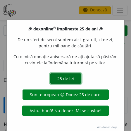
Donează
savings
®
®
🎉 dexonline
împlinește 25 de ani 🎉
caută
clear
search
De un sfert de secol suntem aici, gratuit, zi de zi,
opțiuni
pentru milioane de căutări.
Cu o mică donație aniversară ne-ați ajuta să păstrăm
cuvintele la îndemâna tuturor și pe viitor.
definiții (1)
Definiția cu ID-ul 412250:
Explicative DEX
HALOF
I
L, -Ă
adj.
(
Despre microorganisme
) Care se
Am donat deja.